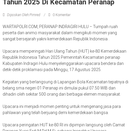
Tahun 2025 Di Kecamatan Peranap
Diposkan Oleh:Pimred
0 Komentar
WARTAPOLRI.COM, PERANAP INDRAGIRI HULU – Tumpah ruah
peserta dan animo masyarakat dalam mengikuti momen yang
sangat bersejarah yakni kemerdekaan Republik Indonesia .
Upacara memperingati Hari Ulang Tahun (HUT) ke-80 Kemerdekaan
Republik Indonesia Tahun 2025 Pemerintah Kecamatan peranap
Kabupaten Indragiri Hulu menyelenggarakan upacara bendera dan
detik-detik proklamasi pada Minggu, 17 Agustus 2025.
Kegiatan yang berlangsung di Lapangan Bola Kecamatan tepatnya di
belang sma negeri 01 Peranap ini dimulai pukul 07.50 WIB dan
dihadiri oleh sekitar 500 orang dari berbagai elemen masyarakat.
Upacara ini menjadi momen penting untuk mengenang jasa para
pahlawan yang telah berjuang demi kemerdekaan bangsa.
Upacara peringatan HUT ke-80 RI ini dipimpin langsung oleh Camat