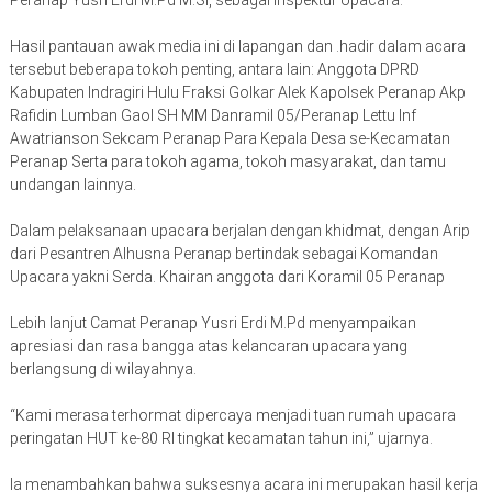
Peranap Yusri Erdi M.Pd M.Si, sebagai Inspektur Upacara.
Hasil pantauan awak media ini di lapangan dan .hadir dalam acara
tersebut beberapa tokoh penting, antara lain: Anggota DPRD
Kabupaten Indragiri Hulu Fraksi Golkar Alek Kapolsek Peranap Akp
Rafidin Lumban Gaol SH MM Danramil 05/Peranap Lettu Inf
Awatrianson Sekcam Peranap Para Kepala Desa se-Kecamatan
Peranap Serta para tokoh agama, tokoh masyarakat, dan tamu
undangan lainnya.
Dalam pelaksanaan upacara berjalan dengan khidmat, dengan Arip
dari Pesantren Alhusna Peranap bertindak sebagai Komandan
Upacara yakni Serda. Khairan anggota dari Koramil 05 Peranap
Lebih lanjut Camat Peranap Yusri Erdi M.Pd menyampaikan
apresiasi dan rasa bangga atas kelancaran upacara yang
berlangsung di wilayahnya.
“Kami merasa terhormat dipercaya menjadi tuan rumah upacara
peringatan HUT ke-80 RI tingkat kecamatan tahun ini,” ujarnya.
Ia menambahkan bahwa suksesnya acara ini merupakan hasil kerja