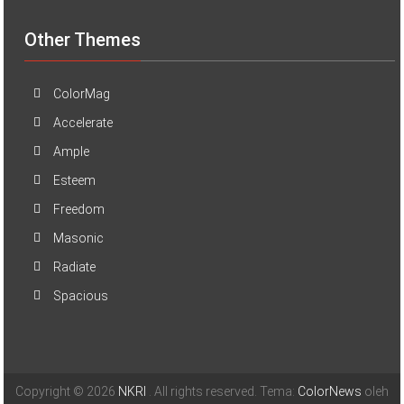
Other Themes
ColorMag
Accelerate
Ample
Esteem
Freedom
Masonic
Radiate
Spacious
Copyright © 2026
NKRI
. All rights reserved. Tema:
ColorNews
oleh