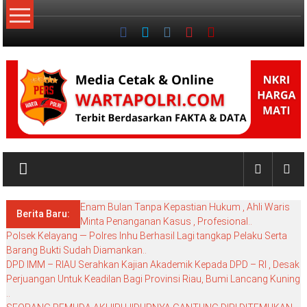
Lompat
ke
konten
NKRI
My
WordPress
Enam Bulan Tanpa Kepastian Hukum , Ahli Waris
Blog
Berita Baru:
Minta Penanganan Kasus , Profesional..
Polsek Kelayang — Polres Inhu Berhasil Lagi tangkap Pelaku Serta
Barang Bukti Sudah Diamankan..
DPD IMM – RIAU Serahkan Kajian Akademik Kepada DPD – RI , Desak
Perjuangan Untuk Keadilan Bagi Provinsi Riau, Bumi Lancang Kuning
..