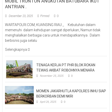
MOBIL TRONTON ANGKUTAN BATUBARA IKUT
ANTRIAN .
Desember 23, 2025
Pimred
0
WARTAPOLRI.COM, KUANSING RIAU _ Kebutuhan dalam
memenuhi dalam kehidupan sangat diperlukan, Namun tidak
menghalalkan berbagai cara untuk mendapatkannya . Dalam
berbisnis juga selalu
Selengkapnya
TENAGA KERJA PT PHR BLOK ROKAN
TEWAS AKIBAT ROBOHNYA MENARA
November 25, 2025
0
MOMEN JAKARHUTLA KAPOLRES INHU SIAP
BERKORBAN DEMI NKRI
April 26, 2025
0