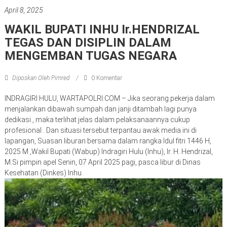
April 8, 2025
WAKIL BUPATI INHU Ir.HENDRIZAL
TEGAS DAN DISIPLIN DALAM
MENGEMBAN TUGAS NEGARA
Diposkan Oleh:Pimred
0 Komentar
INDRAGIRI HULU, WARTAPOLRI.COM – Jika seorang pekerja dalam
menjalankan dibawah sumpah dan janji ditambah lagi punya
dedikasi , maka terlihat jelas dalam pelaksanaannya cukup
profesional . Dan situasi tersebut terpantau awak media ini di
lapangan, Suasan liburan bersama dalam rangka Idul fitri 1446 H,
2025 M ,Wakil Bupati (Wabup) Indragiri Hulu (Inhu), Ir. H. Hendrizal,
M.Si pimpin apel Senin, 07 April 2025 pagi, pasca libur di Dinas
Kesehatan (Dinkes) Inhu.