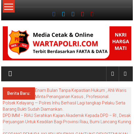
Lompat
ke
konten
NKRI
My
WordPress
Enam Bulan Tanpa Kepastian Hukum , Ahli Waris
Blog
Berita Baru:
Minta Penanganan Kasus , Profesional..
Polsek Kelayang — Polres Inhu Berhasil Lagi tangkap Pelaku Serta
Barang Bukti Sudah Diamankan..
DPD IMM – RIAU Serahkan Kajian Akademik Kepada DPD – RI , Desak
Perjuangan Untuk Keadilan Bagi Provinsi Riau, Bumi Lancang Kuning
..