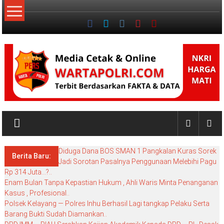
Lompat
ke
konten
NKRI
My
WordPress
Diduga Dana BOS SMAN 1 Pangkalan Kuras Sorek
Blog
Berita Baru:
Jadi Sorotan Pasalnya Penggunaan Melebihi Pagu
Rp 314 Juta…?..
Enam Bulan Tanpa Kepastian Hukum , Ahli Waris Minta Penanganan
Kasus , Profesional..
Polsek Kelayang — Polres Inhu Berhasil Lagi tangkap Pelaku Serta
Barang Bukti Sudah Diamankan..