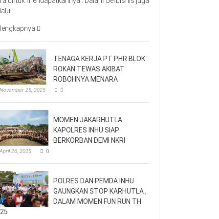
ra untuk mendapatkannya . Dalam berbisnis juga
lalu
lengkapnya
TENAGA KERJA PT PHR BLOK
ROKAN TEWAS AKIBAT
ROBOHNYA MENARA
November 25, 2025
0
MOMEN JAKARHUTLA
KAPOLRES INHU SIAP
BERKORBAN DEMI NKRI
April 26, 2025
0
POLRES DAN PEMDA INHU
GAUNGKAN STOP KARHUTLA ,
DALAM MOMEN FUN RUN TH
25