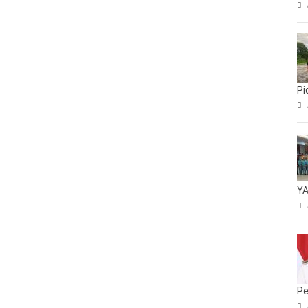
Pi
YA
Pe