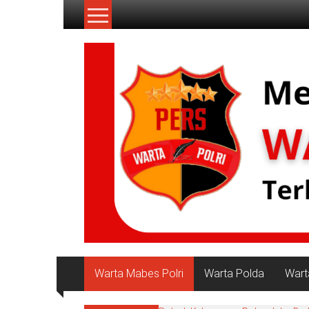
Lompat
ke
konten
NKRI
My
WordPress
Blog
Warta Mabes Polri
Warta Polda
Wart