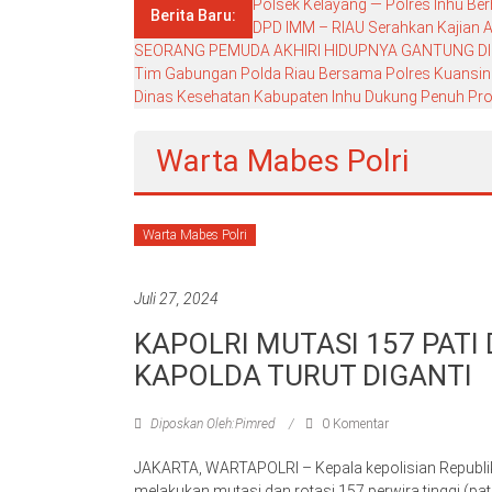
Polsek Kelayang — Polres Inhu Ber
Berita Baru:
DPD IMM – RIAU Serahkan Kajian Ak
SEORANG PEMUDA AKHIRI HIDUPNYA GANTUNG DI
Tim Gabungan Polda Riau Bersama Polres Kuansing G
Dinas Kesehatan Kabupaten Inhu Dukung Penuh Pro
Warta Mabes Polri
Warta Mabes Polri
Juli 27, 2024
KAPOLRI MUTASI 157 PATI
KAPOLDA TURUT DIGANTI
Diposkan Oleh:Pimred
0 Komentar
JAKARTA, WARTAPOLRI – Kepala kepolisian Republik 
melakukan mutasi dan rotasi 157 perwira tinggi (pa