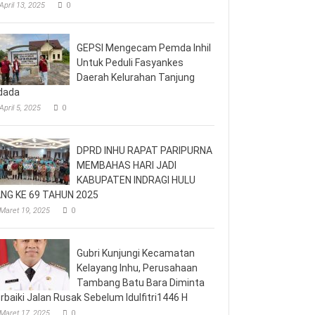
April 13, 2025
0
GEPSI Mengecam Pemda Inhil
Untuk Peduli Fasyankes
Daerah Kelurahan Tanjung
dada
April 5, 2025
0
DPRD INHU RAPAT PARIPURNA
MEMBAHAS HARI JADI
KABUPATEN INDRAGI HULU
NG KE 69 TAHUN 2025
Maret 19, 2025
0
Gubri Kunjungi Kecamatan
Kelayang Inhu, Perusahaan
Tambang Batu Bara Diminta
rbaiki Jalan Rusak Sebelum Idulfitri1446 H
Maret 17, 2025
0