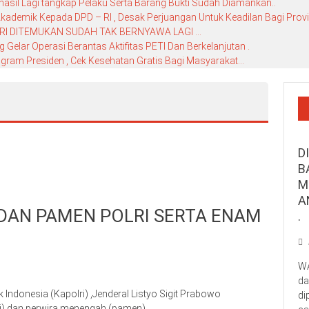
hasil Lagi tangkap Pelaku Serta Barang Bukti Sudah Diamankan..
ademik Kepada DPD – RI , Desak Perjuangan Untuk Keadilan Bagi Provin
RI DITEMUKAN SUDAH TAK BERNYAWA LAGI …
elar Operasi Berantas Aktifitas PETI Dan Berkelanjutan .
gram Presiden , Cek Kesehatan Gratis Bagi Masyarakat…
D
B
M
A
 DAN PAMEN POLRI SERTA ENAM
.
WA
da
Indonesia (Kapolri) ,Jenderal Listyo Sigit Prabowo
di
ti) dan perwira menengah (pamen).