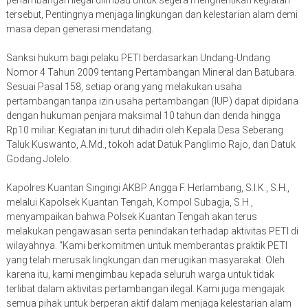
penambangan ilegal diimbau untuk segera menghentikan kegiatan
tersebut, Pentingnya menjaga lingkungan dan kelestarian alam demi
masa depan generasi mendatang.
Sanksi hukum bagi pelaku PETI berdasarkan Undang-Undang
Nomor 4 Tahun 2009 tentang Pertambangan Mineral dan Batubara.
Sesuai Pasal 158, setiap orang yang melakukan usaha
pertambangan tanpa izin usaha pertambangan (IUP) dapat dipidana
dengan hukuman penjara maksimal 10 tahun dan denda hingga
Rp10 miliar. Kegiatan ini turut dihadiri oleh Kepala Desa Seberang
Taluk Kuswanto, A.Md., tokoh adat Datuk Panglimo Rajo, dan Datuk
Godang Jolelo.
Kapolres Kuantan Singingi AKBP Angga F. Herlambang, S.I.K., S.H.,
melalui Kapolsek Kuantan Tengah, Kompol Subagja, S.H.,
menyampaikan bahwa Polsek Kuantan Tengah akan terus
melakukan pengawasan serta penindakan terhadap aktivitas PETI di
wilayahnya. “Kami berkomitmen untuk memberantas praktik PETI
yang telah merusak lingkungan dan merugikan masyarakat. Oleh
karena itu, kami mengimbau kepada seluruh warga untuk tidak
terlibat dalam aktivitas pertambangan ilegal. Kami juga mengajak
semua pihak untuk berperan aktif dalam menjaga kelestarian alam