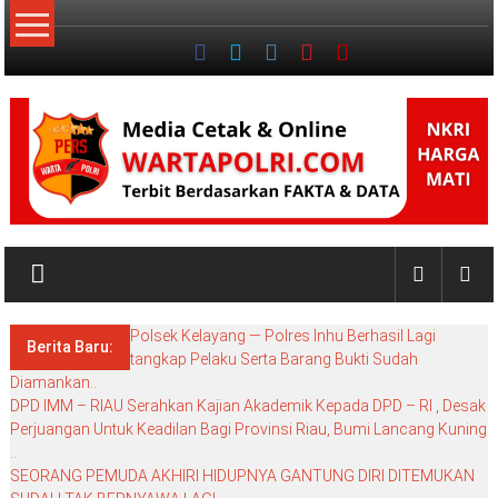
Lompat
ke
konten
NKRI
My
WordPress
Polsek Kelayang — Polres Inhu Berhasil Lagi
Blog
Berita Baru:
tangkap Pelaku Serta Barang Bukti Sudah
Diamankan..
DPD IMM – RIAU Serahkan Kajian Akademik Kepada DPD – RI , Desak
Perjuangan Untuk Keadilan Bagi Provinsi Riau, Bumi Lancang Kuning
..
SEORANG PEMUDA AKHIRI HIDUPNYA GANTUNG DIRI DITEMUKAN