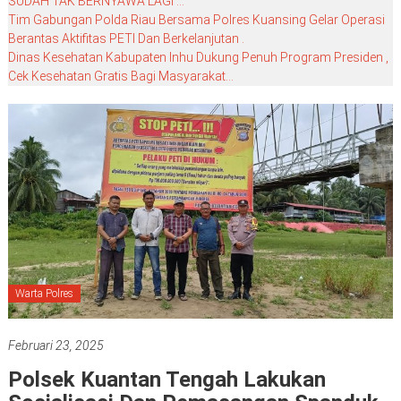
SUDAH TAK BERNYAWA LAGI …
Tim Gabungan Polda Riau Bersama Polres Kuansing Gelar Operasi
Berantas Aktifitas PETI Dan Berkelanjutan .
Dinas Kesehatan Kabupaten Inhu Dukung Penuh Program Presiden ,
Cek Kesehatan Gratis Bagi Masyarakat…
Warta Polres
Februari 23, 2025
Polsek Kuantan Tengah Lakukan