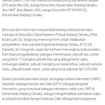
sekitar pukul 21.00 WIB. Kedua tersangka yang diamankan adalah
DPS alias Diki (34), warga Desa Alim, Kecamatan Batang Cenaku,
dan HMT alias Manto (40), warga Desa Alim RT 04 RW 03,
Kecamatan Batang Cenaku.
Bermula dari informasi masyarakat tentang adanya transaksi
narkoba di Desa Alim, Kanit Reskrim Polsek Batang Cenaku, IPDA
Iksan Lutfi, SE, langsung memimpin tim untuk melakukan
penyelidikan. Atas perintah Kapolsek Batang Cenaku, IPTU Edi
Dalianto, tim bergerak cepat dan berhasil menangkap kedua pelaku.
Dari hasil penggeledahan, petugas menemukan sebuah tas coklat
yang berisi 11 bungkus plastik klip yang diduga berisi sabu,
timbangan elektrik, sebuah handphone merek Infinix, sebuah sendok
sabu, sebuah kotak rokok, serta uang tunai sebesar Rp1.070.000.
Dalam pemeriksaan lebih lanjut, terungkap bahwa Hermanto (HMT)
berperan sebagai bandar dan Deki (DPS) sebagai pengedar.
Hermanto, yang menjabat sebagai sekretaris salah satu OKP di
Kecamatan Batang Cenaku, diduga mengendalikan peredaran sabu
di wilayah tersebut dengan bantuan Deki sebagai kaki tangannya.