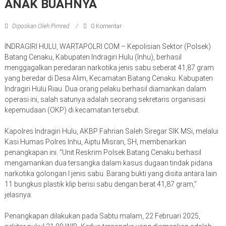
ANAK BUAHNYA
Diposkan Oleh:Pimred
0 Komentar
INDRAGIRI HULU, WARTAPOLRI.COM – Kepolisian Sektor (Polsek)
Batang Cenaku, Kabupaten Indragiri Hulu (Inhu), berhasil
menggagalkan peredaran narkotika jenis sabu seberat 41,87 gram
yang beredar di Desa Alim, Kecamatan Batang Cenaku. Kabupaten
Indragiri Hulu Riau. Dua orang pelaku berhasil diamankan dalam
operasi ini, salah satunya adalah seorang sekretaris organisasi
kepemudaan (OKP) di kecamatan tersebut.
Kapolres Indragiri Hulu, AKBP Fahrian Saleh Siregar SIK MSi, melalui
Kasi Humas Polres Inhu, Aiptu Misran, SH, membenarkan
penangkapan ini. “Unit Reskrim Polsek Batang Cenaku berhasil
mengamankan dua tersangka dalam kasus dugaan tindak pidana
narkotika golongan I jenis sabu. Barang bukti yang disita antara lain
11 bungkus plastik klip berisi sabu dengan berat 41,87 gram,”
jelasnya.
Penangkapan dilakukan pada Sabtu malam, 22 Februari 2025,