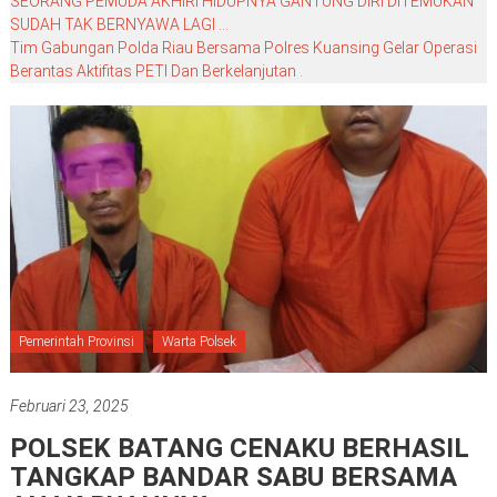
SEORANG PEMUDA AKHIRI HIDUPNYA GANTUNG DIRI DITEMUKAN
SUDAH TAK BERNYAWA LAGI …
Tim Gabungan Polda Riau Bersama Polres Kuansing Gelar Operasi
Berantas Aktifitas PETI Dan Berkelanjutan .
Pemerintah Provinsi
Warta Polsek
Februari 23, 2025
POLSEK BATANG CENAKU BERHASIL
TANGKAP BANDAR SABU BERSAMA