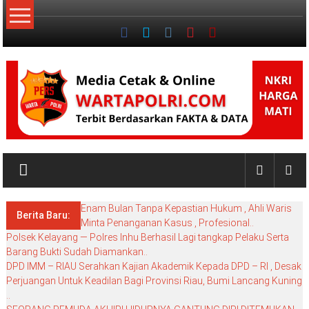
Lompat
ke
konten
NKRI
My
WordPress
Enam Bulan Tanpa Kepastian Hukum , Ahli Waris
Blog
Berita Baru:
Minta Penanganan Kasus , Profesional..
Polsek Kelayang — Polres Inhu Berhasil Lagi tangkap Pelaku Serta
Barang Bukti Sudah Diamankan..
DPD IMM – RIAU Serahkan Kajian Akademik Kepada DPD – RI , Desak
Perjuangan Untuk Keadilan Bagi Provinsi Riau, Bumi Lancang Kuning
..