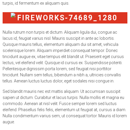
turpis, id fermentum ex aliquam quis.
Nulla rutrum non turpis et dictum. Aliquam ligula dui, congue ac
lacus id, feugiat varius nisl. Mauris suscipit in ante ac lobortis.
Quisque mauris tellus, elementum aliquam dui sit amet, vehicula
scelerisque lorem. Aliquam imperdiet consequat tempor. Donec
tincidunt augue ex, vitae tempus elit blandit ut. Praesent eget cursus
lectus, vel eleifend velit. Quisque id cursus ex. Suspendisse potenti.
Pellentesque dignissim porta lorem, sed feugiat nisi porttitor
tincidunt. Nullam sem tellus, bibendum a nibh a, ultricies convallis
tellus. Aenean luctus luctus dolor, eget sodales nisi congue in.
Sed blandit mauris nec est mattis aliquam. Ut accumsan suscipit
sapien ut dictum. Curabitur et lacus turpis. Nulla mollis et magna eu
commodo. Aenean at nisl velit. Fusce semper lorem sed luctus
eleifend. Phasellus felis felis, elementum ut feugiat at, cursus a diam.
Nulla condimentum varius sem, ut consequat tortor. Mauris id lorem
augue.