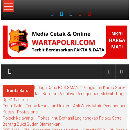
Lompat
ke
konten
NKRI
My
WordPress
Diduga Dana BOS SMAN 1 Pangkalan Kuras Sorek
Blog
Berita Baru:
Jadi Sorotan Pasalnya Penggunaan Melebihi Pagu
Rp 314 Juta…?..
Enam Bulan Tanpa Kepastian Hukum , Ahli Waris Minta Penanganan
Kasus , Profesional..
Polsek Kelayang — Polres Inhu Berhasil Lagi tangkap Pelaku Serta
Barang Bukti Sudah Diamankan..