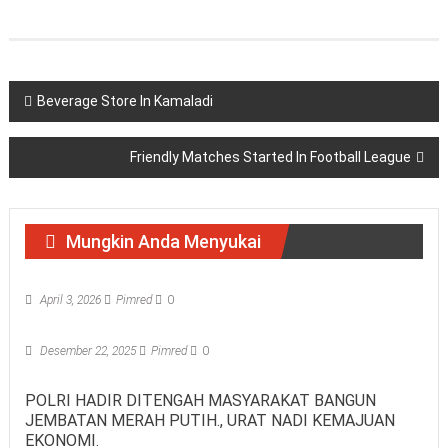
Navigasi
Beverage Store In Kamaladi
pos
Friendly Matches Started In Football League
Mungkin Anda Menyukai
April 3, 2026
Pimred
0
Desember 22, 2025
Pimred
0
POLRI HADIR DITENGAH MASYARAKAT BANGUN
JEMBATAN MERAH PUTIH., URAT NADI KEMAJUAN
EKONOMI.