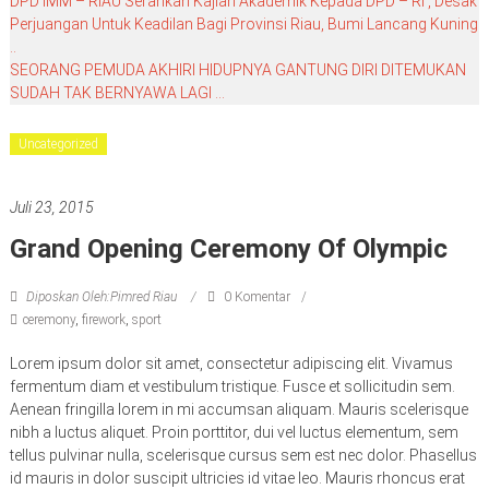
DPD IMM – RIAU Serahkan Kajian Akademik Kepada DPD – RI , Desak
Perjuangan Untuk Keadilan Bagi Provinsi Riau, Bumi Lancang Kuning
..
SEORANG PEMUDA AKHIRI HIDUPNYA GANTUNG DIRI DITEMUKAN
SUDAH TAK BERNYAWA LAGI …
Uncategorized
Juli 23, 2015
Grand Opening Ceremony Of Olympic
Diposkan Oleh:Pimred Riau
0 Komentar
ceremony
,
firework
,
sport
Lorem ipsum dolor sit amet, consectetur adipiscing elit. Vivamus
fermentum diam et vestibulum tristique. Fusce et sollicitudin sem.
Aenean fringilla lorem in mi accumsan aliquam. Mauris scelerisque
nibh a luctus aliquet. Proin porttitor, dui vel luctus elementum, sem
tellus pulvinar nulla, scelerisque cursus sem est nec dolor. Phasellus
id mauris in dolor suscipit ultricies id vitae leo. Mauris rhoncus erat