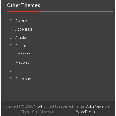
Other Themes
ColorMag
Accelerate
Ample
Esteem
Freedom
Masonic
Radiate
Spacious
Copyright © 2026
NKRI
. All rights reserved. Tema:
ColorNews
oleh
ThemeGrill. Dipersembahkan oleh
WordPress
.