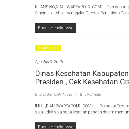
KUANSING,RIAU (WARTAPOLRI.COM) – Tim gabungan 
Singingi kembali menggelar Operasi Penertiban Pe
Baca selengkapnya
Uncategorized
Agustus 3, 2026
Dinas Kesehatan Kabupaten
Presiden , Cek Kesehatan Gr
Diposkan Oleh:Pimred
0 Komentar
INHU ,RIAU (WARTAPOLRI.COM) –– Berbagai Program 
saja tidak saja pada ketahan pangan dalam memun
Baca selengkapnya