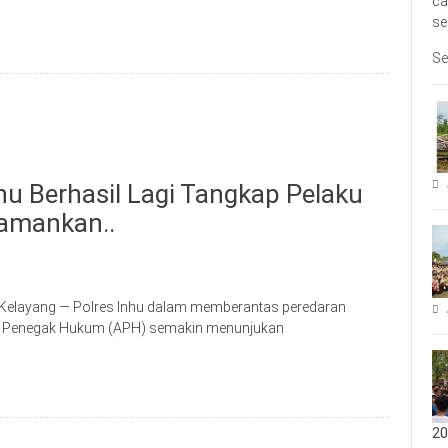
ca
se
Se
hu Berhasil Lagi Tangkap Pelaku
iamankan..
elayang — Polres Inhu dalam memberantas peredaran
rat Penegak Hukum (APH) semakin menunjukan
20