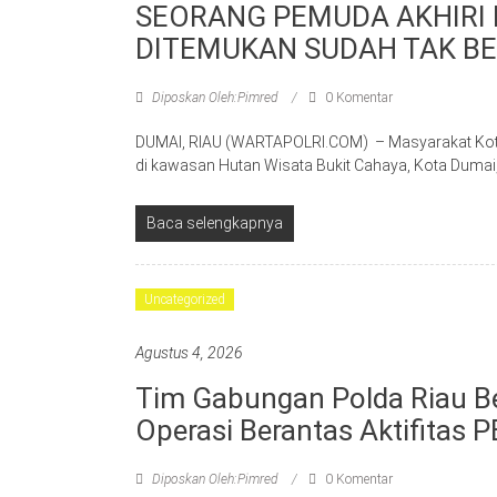
SEORANG PEMUDA AKHIRI 
DITEMUKAN SUDAH TAK BE
Diposkan Oleh:Pimred
0 Komentar
DUMAI, RIAU (WARTAPOLRI.COM) – Masyarakat Kot
di kawasan Hutan Wisata Bukit Cahaya, Kota Dumai
Baca selengkapnya
Uncategorized
Agustus 4, 2026
Tim Gabungan Polda Riau B
Operasi Berantas Aktifitas P
Diposkan Oleh:Pimred
0 Komentar