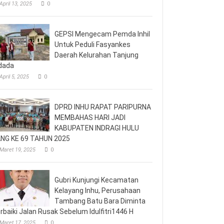
April 13, 2025
0
GEPSI Mengecam Pemda Inhil
Untuk Peduli Fasyankes
Daerah Kelurahan Tanjung
dada
April 5, 2025
0
DPRD INHU RAPAT PARIPURNA
MEMBAHAS HARI JADI
KABUPATEN INDRAGI HULU
NG KE 69 TAHUN 2025
Maret 19, 2025
0
Gubri Kunjungi Kecamatan
Kelayang Inhu, Perusahaan
Tambang Batu Bara Diminta
rbaiki Jalan Rusak Sebelum Idulfitri1446 H
Maret 17, 2025
0