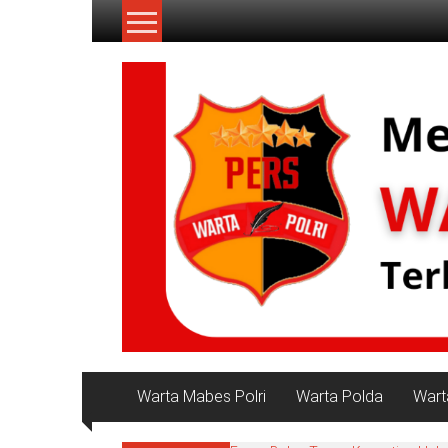
Lompat
ke
konten
NKRI
My
WordPress
Blog
Warta Mabes Polri
Warta Polda
Wart