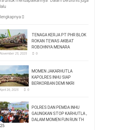
ra untuk mendapatkannya . Dalam berbisnis juga
lalu
lengkapnya
TENAGA KERJA PT PHR BLOK
ROKAN TEWAS AKIBAT
ROBOHNYA MENARA
November 25, 2025
0
MOMEN JAKARHUTLA
KAPOLRES INHU SIAP
BERKORBAN DEMI NKRI
April 26, 2025
0
POLRES DAN PEMDA INHU
GAUNGKAN STOP KARHUTLA ,
DALAM MOMEN FUN RUN TH
25