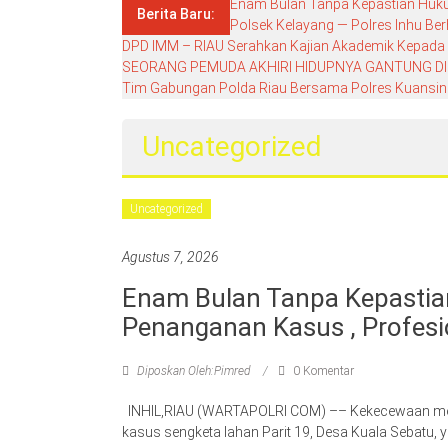
Enam Bulan Tanpa Kepastian Hukum
Berita Baru:
Polsek Kelayang — Polres Inhu Ber
DPD IMM – RIAU Serahkan Kajian Akademik Kepada DP
SEORANG PEMUDA AKHIRI HIDUPNYA GANTUNG DI
Tim Gabungan Polda Riau Bersama Polres Kuansing G
Uncategorized
Uncategorized
Agustus 7, 2026
Enam Bulan Tanpa Kepastian
Penanganan Kasus , Profesio
Diposkan Oleh:Pimred
0 Komentar
INHIL,RIAU (WARTAPOLRI COM) –– Kekecewaan mend
kasus sengketa lahan Parit 19, Desa Kuala Sebatu, y