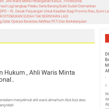
 , Ahli Waris Minta Penanganan Kasus , Profesional..
hasil Lagi tangkap Pelaku Serta Barang Bukti Sudah Diamankan..
D – RI , Desak Perjuangan Untuk Keadilan Bagi Provinsi Riau, Bumi La
RI DITEMUKAN SUDAH TAK BERNYAWA LAGI …
elar Operasi Berantas Aktifitas PETI Dan Berkelanjutan .
D
B
M
A
 Hukum , Ahli Waris Minta
.
nal..
WA
da
alam menyelimuti ahli waris almarhum Abd Aziz atas
di
ang telah