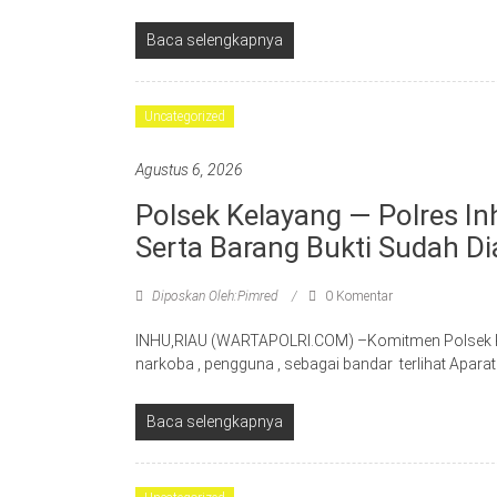
Baca selengkapnya
Uncategorized
Agustus 6, 2026
Polsek Kelayang — Polres In
Serta Barang Bukti Sudah D
Diposkan Oleh:Pimred
0 Komentar
INHU,RIAU (WARTAPOLRI.COM) –Komitmen Polsek K
narkoba , pengguna , sebagai bandar terlihat Apa
Baca selengkapnya