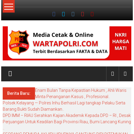
Lompat
ke
konten
NKRI
My
WordPress
Enam Bulan Tanpa Kepastian Hukum , Ahli Waris
Blog
Berita Baru:
Minta Penanganan Kasus , Profesional..
Polsek Kelayang — Polres Inhu Berhasil Lagi tangkap Pelaku Serta
Barang Bukti Sudah Diamankan..
DPD IMM – RIAU Serahkan Kajian Akademik Kepada DPD – RI , Desak
Perjuangan Untuk Keadilan Bagi Provinsi Riau, Bumi Lancang Kuning
..