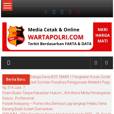
Lompat
ke
konten
NKRI
My
WordPress
Diduga Dana BOS SMAN 1 Pangkalan Kuras Sorek
Blog
Berita Baru:
Jadi Sorotan Pasalnya Penggunaan Melebihi Pagu
Rp 314 Juta…?..
Enam Bulan Tanpa Kepastian Hukum , Ahli Waris Minta Penanganan
Kasus , Profesional..
Polsek Kelayang — Polres Inhu Berhasil Lagi tangkap Pelaku Serta
Barang Bukti Sudah Diamankan..