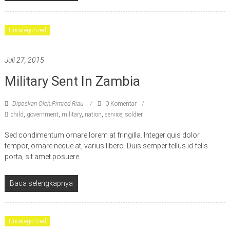
Uncategorized
Juli 27, 2015
Military Sent In Zambia
Diposkan Oleh:Pimred Riau
0 Komentar
child
,
government
,
military
,
nation
,
service
,
soldier
Sed condimentum ornare lorem at fringilla. Integer quis dolor
tempor, ornare neque at, varius libero. Duis semper tellus id felis
porta, sit amet posuere
Baca selengkapnya
Uncategorized