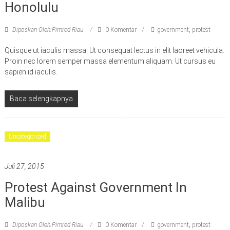
Honolulu
Diposkan Oleh:Pimred Riau
0 Komentar
government
,
protest
Quisque ut iaculis massa. Ut consequat lectus in elit laoreet vehicula.
Proin nec lorem semper massa elementum aliquam. Ut cursus eu
sapien id iaculis.
Baca selengkapnya
Uncategorized
Juli 27, 2015
Protest Against Government In
Malibu
Diposkan Oleh:Pimred Riau
0 Komentar
government
,
protest