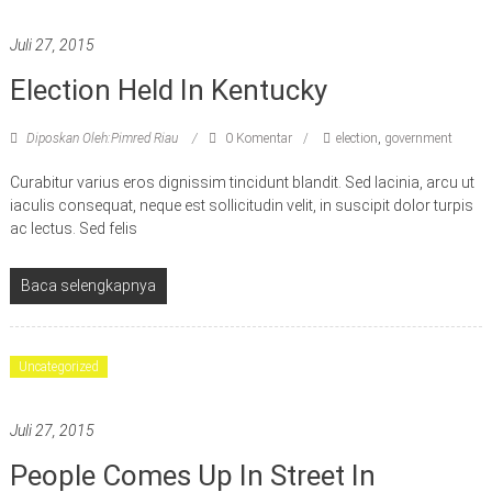
Juli 27, 2015
Election Held In Kentucky
Diposkan Oleh:Pimred Riau
0 Komentar
election
,
government
Curabitur varius eros dignissim tincidunt blandit. Sed lacinia, arcu ut
iaculis consequat, neque est sollicitudin velit, in suscipit dolor turpis
ac lectus. Sed felis
Baca selengkapnya
Uncategorized
Juli 27, 2015
People Comes Up In Street In