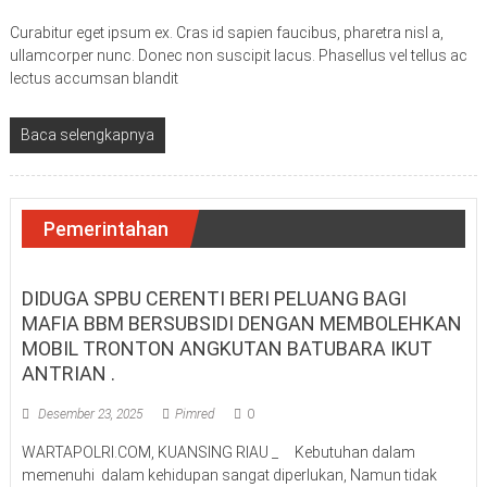
Curabitur eget ipsum ex. Cras id sapien faucibus, pharetra nisl a,
ullamcorper nunc. Donec non suscipit lacus. Phasellus vel tellus ac
lectus accumsan blandit
Baca selengkapnya
Pemerintahan
DIDUGA SPBU CERENTI BERI PELUANG BAGI
MAFIA BBM BERSUBSIDI DENGAN MEMBOLEHKAN
MOBIL TRONTON ANGKUTAN BATUBARA IKUT
ANTRIAN .
Desember 23, 2025
Pimred
0
WARTAPOLRI.COM, KUANSING RIAU _ Kebutuhan dalam
memenuhi dalam kehidupan sangat diperlukan, Namun tidak