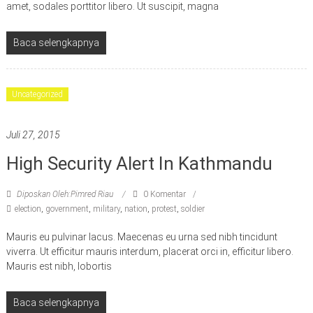
amet, sodales porttitor libero. Ut suscipit, magna
Baca selengkapnya
Uncategorized
Juli 27, 2015
High Security Alert In Kathmandu
Diposkan Oleh:Pimred Riau
0 Komentar
election
,
government
,
military
,
nation
,
protest
,
soldier
Mauris eu pulvinar lacus. Maecenas eu urna sed nibh tincidunt
viverra. Ut efficitur mauris interdum, placerat orci in, efficitur libero.
Mauris est nibh, lobortis
Baca selengkapnya