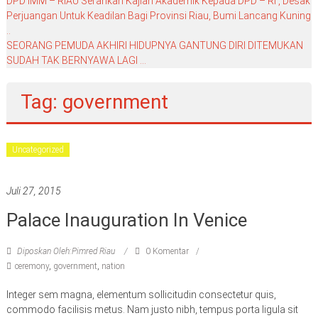
DPD IMM – RIAU Serahkan Kajian Akademik Kepada DPD – RI , Desak
Perjuangan Untuk Keadilan Bagi Provinsi Riau, Bumi Lancang Kuning
..
SEORANG PEMUDA AKHIRI HIDUPNYA GANTUNG DIRI DITEMUKAN
SUDAH TAK BERNYAWA LAGI …
Tag: government
Uncategorized
Juli 27, 2015
Palace Inauguration In Venice
Diposkan Oleh:Pimred Riau
0 Komentar
ceremony
,
government
,
nation
Integer sem magna, elementum sollicitudin consectetur quis,
commodo facilisis metus. Nam justo nibh, tempus porta ligula sit