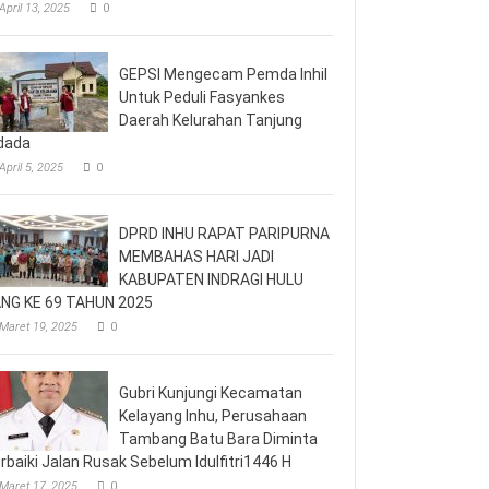
April 13, 2025
0
GEPSI Mengecam Pemda Inhil
Untuk Peduli Fasyankes
Daerah Kelurahan Tanjung
dada
April 5, 2025
0
DPRD INHU RAPAT PARIPURNA
MEMBAHAS HARI JADI
KABUPATEN INDRAGI HULU
NG KE 69 TAHUN 2025
Maret 19, 2025
0
Gubri Kunjungi Kecamatan
Kelayang Inhu, Perusahaan
Tambang Batu Bara Diminta
rbaiki Jalan Rusak Sebelum Idulfitri1446 H
Maret 17, 2025
0