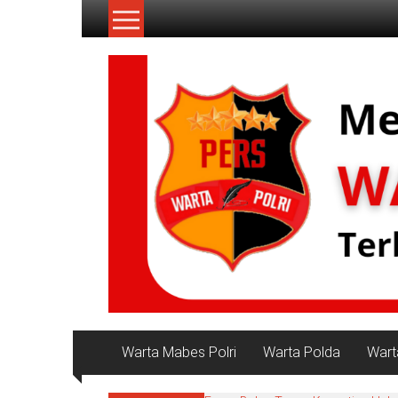
Lompat
ke
konten
NKRI
My
WordPress
Blog
Warta Mabes Polri
Warta Polda
Wart