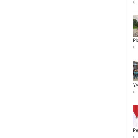
Pi
YA
Pe