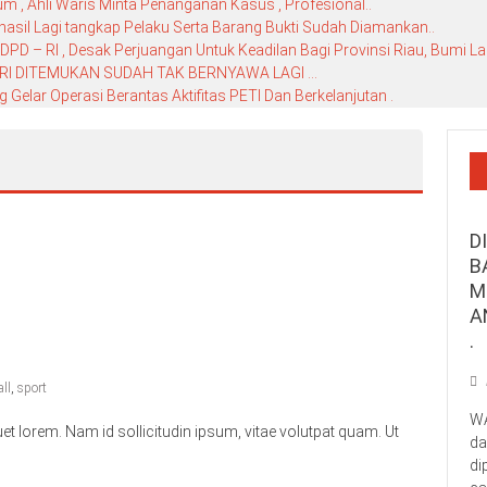
 , Ahli Waris Minta Penanganan Kasus , Profesional..
hasil Lagi tangkap Pelaku Serta Barang Bukti Sudah Diamankan..
D – RI , Desak Perjuangan Untuk Keadilan Bagi Provinsi Riau, Bumi La
RI DITEMUKAN SUDAH TAK BERNYAWA LAGI …
elar Operasi Berantas Aktifitas PETI Dan Berkelanjutan .
D
B
M
A
.
all
,
sport
WA
et lorem. Nam id sollicitudin ipsum, vitae volutpat quam. Ut
da
di