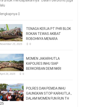
ra untuk mendapatkannya . Dalam berbisnis juga
lalu
lengkapnya
TENAGA KERJA PT PHR BLOK
ROKAN TEWAS AKIBAT
ROBOHNYA MENARA
November 25, 2025
0
MOMEN JAKARHUTLA
KAPOLRES INHU SIAP
BERKORBAN DEMI NKRI
April 26, 2025
0
POLRES DAN PEMDA INHU
GAUNGKAN STOP KARHUTLA ,
DALAM MOMEN FUN RUN TH
25