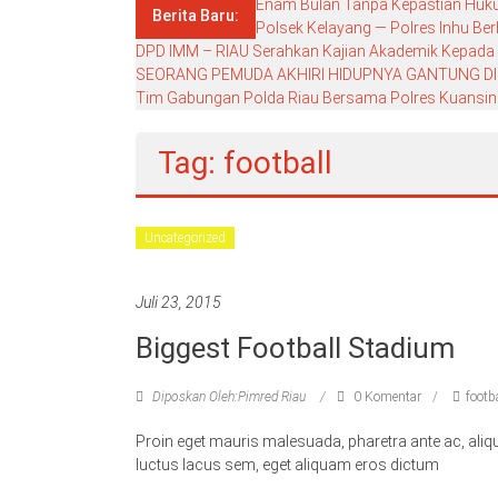
Enam Bulan Tanpa Kepastian Hukum
Berita Baru:
Polsek Kelayang — Polres Inhu Ber
DPD IMM – RIAU Serahkan Kajian Akademik Kepada DP
SEORANG PEMUDA AKHIRI HIDUPNYA GANTUNG DI
Tim Gabungan Polda Riau Bersama Polres Kuansing G
Tag: football
Uncategorized
Juli 23, 2015
Biggest Football Stadium
Diposkan Oleh:Pimred Riau
0 Komentar
footb
Proin eget mauris malesuada, pharetra ante ac, aliqu
luctus lacus sem, eget aliquam eros dictum