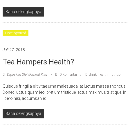
Baca selengkapnya
Uncategorized
Juli 27, 2015
Tea Hampers Health?
Diposkan Oleh:Pimred Riau
0 Komentar
drink
,
health
,
nutrition
Quisque fringilla elit vitae urna malesuada, at luctus massa rhoncus.
Donec luctus quam leo, pretium tristique lectus maximus tristique. In
libero nisi, accumsan et
Baca selengkapnya