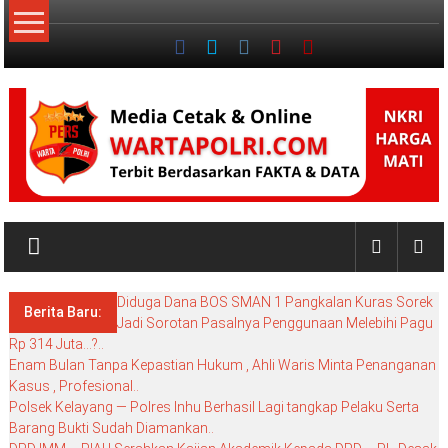
Lompat
ke
konten
NKRI
My
WordPress
Diduga Dana BOS SMAN 1 Pangkalan Kuras Sorek
Blog
Berita Baru:
Jadi Sorotan Pasalnya Penggunaan Melebihi Pagu
Rp 314 Juta…?..
Enam Bulan Tanpa Kepastian Hukum , Ahli Waris Minta Penanganan
Kasus , Profesional..
Polsek Kelayang — Polres Inhu Berhasil Lagi tangkap Pelaku Serta
Barang Bukti Sudah Diamankan..