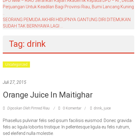
DPD IMM – RIAU Serahkan Kajian Akademik Kepada DPD – RI , Desak
Perjuangan Untuk Keadilan Bagi Provinsi Riau, Bumi Lancang Kuning
..
SEORANG PEMUDA AKHIRI HIDUPNYA GANTUNG DIRI DITEMUKAN
SUDAH TAK BERNYAWA LAGI …
Tag: drink
Uncategorized
Juli 27, 2015
Orange Juice In Maitighar
Diposkan Oleh:Pimred Riau
0 Komentar
drink
,
juice
Phasellus pulvinar felis sed ipsum facilisis euismod. Donec gravida
felis ac ligula lobortis tristique. In pellentesque ligula eu felis rutrum,
sed eleifend nulla molestie.