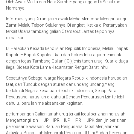
Oleh Awak Media dari Nara Sumber yang enggan Di Sebutkan
Namanya.
Informasi yang Di rangkum awak Media Mencoba Menghubungi
Zamri Melalu Telpon Seluler nya, Di angkat , ketika di Pertanyakan
terkait Usaha tambang galian C tersebut Lantas telpon nya
dimatikan
Di Harapkan Kepada kepolisian Republik Indonesia, Melalui bapak
Kapolri – Bapak Kapolda Riau dan Polres Inhu agar menindak
dengan tegas Tambang Galian ( C ) jenis tanah urug, Kuari diduga
ilegal Didesa Kota Lama Kecamatan Rengat Barat inhu.
Sepatutnya Sebagai warga Negara Republik Indonesia harusalah
taat, dan Tunduk dengan aturan dan undang undang,Yang
berlaku di Negara kesatuan Republik Indonesia, Setiap Para
Pengusaha harus lah di dahului Dengan Pengurusan Izin terlebih
dahulu., baru lah melaksanakan kegiatan.
pertambangan Galian tanah urug terkait legal perizinan haruslah
Mengantongi Izin – IUP – IPR – IUP – IPR – IUPK dan Ijin perizinan
pelepasan kawasan, Barulah Pengusaha Dapat Menjalankan
Aktivitas, Bukan Lah Menabrak Peraturan UU, ini Sudah Pekerjaan