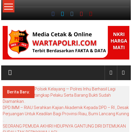
Lompat
ke
konten
NKRI
My
WordPress
Polsek Kelayang — Polres Inhu Berhasil Lagi
Blog
Berita Baru:
tangkap Pelaku Serta Barang Bukti Sudah
Diamankan..
DPD IMM – RIAU Serahkan Kajian Akademik Kepada DPD – RI , Desak
Perjuangan Untuk Keadilan Bagi Provinsi Riau, Bumi Lancang Kuning
..
SEORANG PEMUDA AKHIRI HIDUPNYA GANTUNG DIRI DITEMUKAN