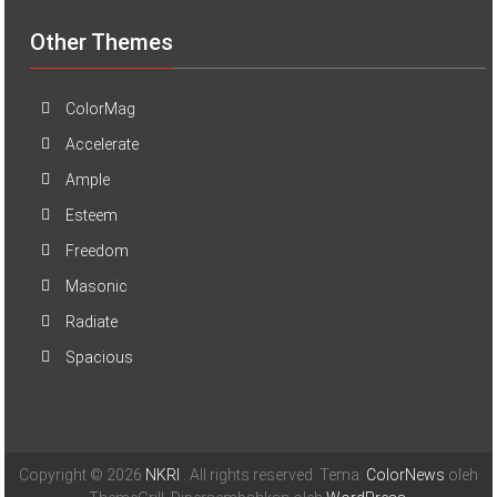
Other Themes
ColorMag
Accelerate
Ample
Esteem
Freedom
Masonic
Radiate
Spacious
Copyright © 2026
NKRI
. All rights reserved. Tema:
ColorNews
oleh