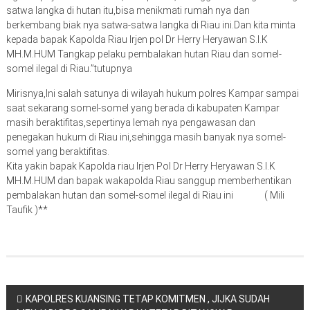
satwa langka di hutan itu,bisa menikmati rumah nya dan
berkembang biak nya satwa-satwa langka di Riau ini.Dan kita minta
kepada bapak Kapolda Riau Irjen pol Dr Herry Heryawan S.I.K
MH.M.HUM Tangkap pelaku pembalakan hutan Riau dan somel-
somel ilegal di Riau.”tutupnya
Mirisnya,Ini salah satunya di wilayah hukum polres Kampar sampai
saat sekarang somel-somel yang berada di kabupaten Kampar
masih beraktifitas,sepertinya lemah nya pengawasan dan
penegakan hukum di Riau ini,sehingga masih banyak nya somel-
somel yang beraktifitas.
Kita yakin bapak Kapolda riau Irjen Pol Dr Herry Heryawan S.I.K
MH.M.HUM dan bapak wakapolda Riau sanggup memberhentikan
pembalakan hutan dan somel-somel ilegal di Riau ini ( Mili
Taufik )**
Navigasi
KAPOLRES KUANSING TETAP KOMITMEN , JIJKA SUDAH