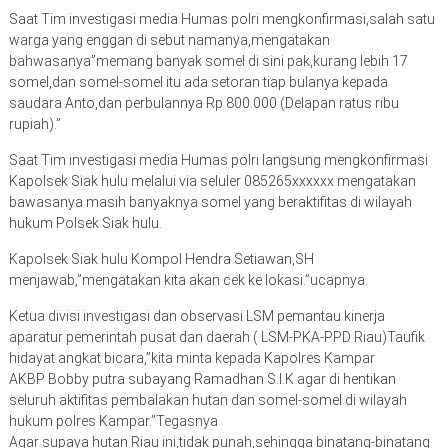
Saat Tim investigasi media Humas polri mengkonfirmasi,salah satu
warga yang enggan di sebut namanya,mengatakan
bahwasanya”memang banyak somel di sini pak,kurang lebih 17
somel,dan somel-somel itu ada setoran tiap bulanya kepada
saudara Anto,dan perbulannya Rp 800.000 (Delapan ratus ribu
rupiah).”
Saat Tim investigasi media Humas polri langsung mengkonfirmasi
Kapolsek Siak hulu melalui via seluler 085265xxxxxx mengatakan
bawasanya masih banyaknya somel yang beraktifitas di wilayah
hukum Polsek Siak hulu.
Kapolsek Siak hulu Kompol Hendra Setiawan,SH
menjawab,”mengatakan kita akan cek ke lokasi.”ucapnya.
Ketua divisi investigasi dan observasi LSM pemantau kinerja
aparatur pemerintah pusat dan daerah ( LSM-PKA-PPD Riau)Taufik
hidayat angkat bicara,”kita minta kepada Kapolres Kampar
AKBP Bobby putra subayang Ramadhan S.I.K agar di hentikan
seluruh aktifitas pembalakan hutan dan somel-somel di wilayah
hukum polres Kampar.”Tegasnya
Agar supaya hutan Riau ini,tidak punah,sehingga binatang-binatang