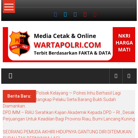
Lompat
ke
konten
NKRI
My
WordPress
Polsek Kelayang — Polres Inhu Berhasil Lagi
Blog
Berita Baru:
tangkap Pelaku Serta Barang Bukti Sudah
Diamankan..
DPD IMM – RIAU Serahkan Kajian Akademik Kepada DPD – RI , Desak
Perjuangan Untuk Keadilan Bagi Provinsi Riau, Bumi Lancang Kuning
..
SEORANG PEMUDA AKHIRI HIDUPNYA GANTUNG DIRI DITEMUKAN