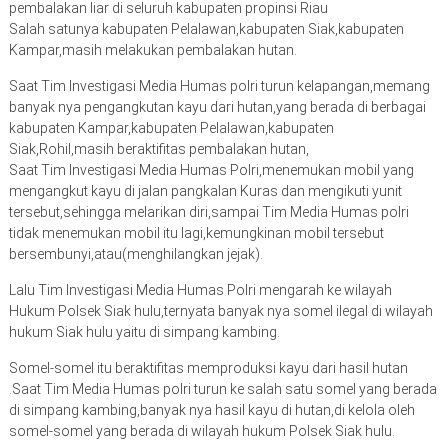
pembalakan liar di seluruh kabupaten propinsi Riau
Salah satunya kabupaten Pelalawan,kabupaten Siak,kabupaten
Kampar,masih melakukan pembalakan hutan.
Saat Tim Investigasi Media Humas polri turun kelapangan,memang
banyak nya pengangkutan kayu dari hutan,yang berada di berbagai
kabupaten Kampar,kabupaten Pelalawan,kabupaten
Siak,Rohil,masih beraktifitas pembalakan hutan,
Saat Tim Investigasi Media Humas Polri,menemukan mobil yang
mengangkut kayu di jalan pangkalan Kuras dan mengikuti yunit
tersebut,sehingga melarikan diri,sampai Tim Media Humas polri
tidak menemukan mobil itu lagi,kemungkinan mobil tersebut
bersembunyi,atau(menghilangkan jejak).
Lalu Tim Investigasi Media Humas Polri mengarah ke wilayah
Hukum Polsek Siak hulu,ternyata banyak nya somel ilegal di wilayah
hukum Siak hulu yaitu di simpang kambing.
Somel-somel itu beraktifitas memproduksi kayu dari hasil hutan
.Saat Tim Media Humas polri turun ke salah satu somel yang berada
di simpang kambing,banyak nya hasil kayu di hutan,di kelola oleh
somel-somel yang berada di wilayah hukum Polsek Siak hulu.