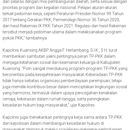
dan selaras dengan misi pembangunan daerah, serta sesuai dengan
prioritas program dan kegiatan nasional. Pelajari aturan-aturan
terkait pedoman kerja, seperti Peraturan Presiden Nomor 99 Tahun
2017 tentang Gerakan PKK, Permendagri Nomor 36 Tahun 2020,
dan hasil Rakernas IX PKK Tahun 2021. Regulasi dan hasil Rakernas
tersebut menjadi pedoman utama dalam melaksanakan program
pokok PKK,” tambahnya.
Kapolres Kuansing AKBP Angga F. Herlambang, S.I.K., S.H. turut
memberikan sambutan yakni pentingnya peran TP-PKK dalam
menjaga ketahanan sosial dan keamanan keluarga di Kabupaten
Kuansing. “Polri sangat mendukung program-program TP-PKK yang
berorientasi pada kesejahteraan masyarakat. Keberadaan TP-PKK
tidak hanya sebatas organisasi pemberdayaan perempuan, tetapi
juga memiliki kontribusi besar dalam menciptakan lingkungan sosial
yang harmonis, termasuk dalam upaya pencegahan kenakalan
remaja, kekerasan dalam rumah tangga, serta peningkatan
kesadaran hukum bagi masyarakat,” ujar Kapolres.
Kapolres juga menekankan pentingnya kerja sama antara TP-PKK
dan kepolisian dalam membangun kesadaran hukum di
masyarakat, termasuk melalui sosialisasi mengenai perlindungan