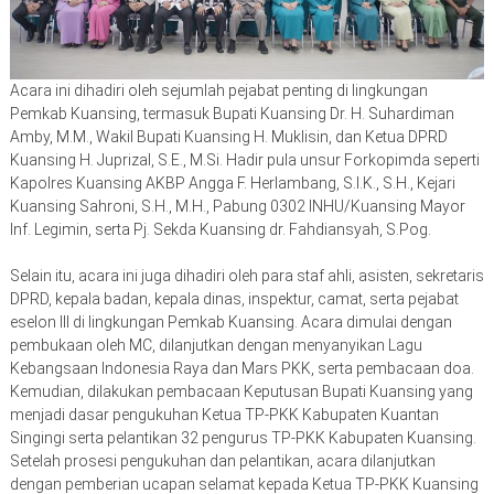
Acara ini dihadiri oleh sejumlah pejabat penting di lingkungan
Pemkab Kuansing, termasuk Bupati Kuansing Dr. H. Suhardiman
Amby, M.M., Wakil Bupati Kuansing H. Muklisin, dan Ketua DPRD
Kuansing H. Juprizal, S.E., M.Si. Hadir pula unsur Forkopimda seperti
Kapolres Kuansing AKBP Angga F. Herlambang, S.I.K., S.H., Kejari
Kuansing Sahroni, S.H., M.H., Pabung 0302 INHU/Kuansing Mayor
Inf. Legimin, serta Pj. Sekda Kuansing dr. Fahdiansyah, S.Pog.
Selain itu, acara ini juga dihadiri oleh para staf ahli, asisten, sekretaris
DPRD, kepala badan, kepala dinas, inspektur, camat, serta pejabat
eselon III di lingkungan Pemkab Kuansing. Acara dimulai dengan
pembukaan oleh MC, dilanjutkan dengan menyanyikan Lagu
Kebangsaan Indonesia Raya dan Mars PKK, serta pembacaan doa.
Kemudian, dilakukan pembacaan Keputusan Bupati Kuansing yang
menjadi dasar pengukuhan Ketua TP-PKK Kabupaten Kuantan
Singingi serta pelantikan 32 pengurus TP-PKK Kabupaten Kuansing.
Setelah prosesi pengukuhan dan pelantikan, acara dilanjutkan
dengan pemberian ucapan selamat kepada Ketua TP-PKK Kuansing