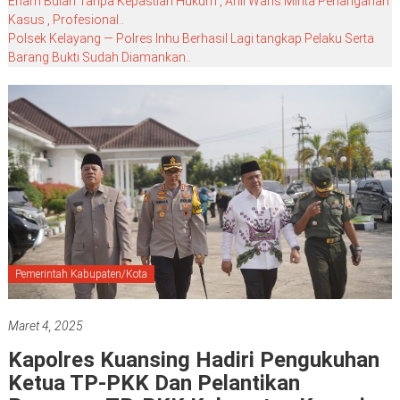
Enam Bulan Tanpa Kepastian Hukum , Ahli Waris Minta Penanganan
Kasus , Profesional..
Polsek Kelayang — Polres Inhu Berhasil Lagi tangkap Pelaku Serta
Barang Bukti Sudah Diamankan..
Pemerintah Kabupaten/Kota
Maret 4, 2025
Kapolres Kuansing Hadiri Pengukuhan
Ketua TP-PKK Dan Pelantikan