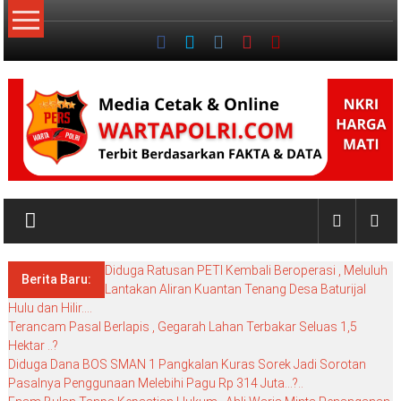
Lompat
ke
konten
NKRI
My
WordPress
Diduga Ratusan PETI Kembali Beroperasi , Meluluh
Blog
Berita Baru:
Lantakan Aliran Kuantan Tenang Desa Baturijal
Hulu dan Hilir….
Terancam Pasal Berlapis , Gegarah Lahan Terbakar Seluas 1,5
Hektar ..?
Diduga Dana BOS SMAN 1 Pangkalan Kuras Sorek Jadi Sorotan
Pasalnya Penggunaan Melebihi Pagu Rp 314 Juta…?..