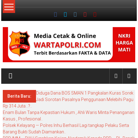
Lompat
ke
konten
NKRI
My
WordPress
Diduga Dana BOS SMAN 1 Pangkalan Kuras Sorek
Blog
Berita Baru:
Jadi Sorotan Pasalnya Penggunaan Melebihi Pagu
Rp 314 Juta…?..
Enam Bulan Tanpa Kepastian Hukum , Ahli Waris Minta Penanganan
Kasus , Profesional..
Polsek Kelayang — Polres Inhu Berhasil Lagi tangkap Pelaku Serta
Barang Bukti Sudah Diamankan..