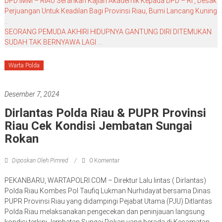
DPD IMM – RIAU Serahkan Kajian Akademik Kepada DPD – RI , Desak
Perjuangan Untuk Keadilan Bagi Provinsi Riau, Bumi Lancang Kuning
..
SEORANG PEMUDA AKHIRI HIDUPNYA GANTUNG DIRI DITEMUKAN
SUDAH TAK BERNYAWA LAGI …
Warta Polda
Desember 7, 2024
Dirlantas Polda Riau & PUPR Provinsi
Riau Cek Kondisi Jembatan Sungai
Rokan
Diposkan Oleh:Pimred
0 Komentar
PEKANBARU, WARTAPOLRI.COM – Direktur Lalu lintas ( Dirlantas)
Polda Riau Kombes Pol Taufiq Lukman Nurhidayat bersama Dinas
PUPR Provinsi Riau yang didampingi Pejabat Utama (PJU) Ditlantas
Polda Riau melaksanakan pengecekan dan peninjauan langsung
kondisi terkini Jembatan Sungai Rokan yang berada di Kecamatan