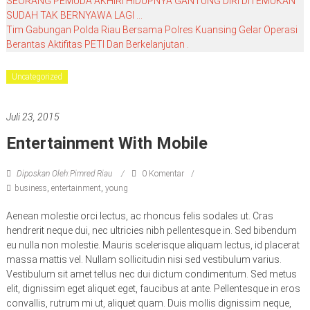
SEORANG PEMUDA AKHIRI HIDUPNYA GANTUNG DIRI DITEMUKAN
SUDAH TAK BERNYAWA LAGI …
Tim Gabungan Polda Riau Bersama Polres Kuansing Gelar Operasi
Berantas Aktifitas PETI Dan Berkelanjutan .
Uncategorized
Juli 23, 2015
Entertainment With Mobile
Diposkan Oleh:Pimred Riau
0 Komentar
business
,
entertainment
,
young
Aenean molestie orci lectus, ac rhoncus felis sodales ut. Cras
hendrerit neque dui, nec ultricies nibh pellentesque in. Sed bibendum
eu nulla non molestie. Mauris scelerisque aliquam lectus, id placerat
massa mattis vel. Nullam sollicitudin nisi sed vestibulum varius.
Vestibulum sit amet tellus nec dui dictum condimentum. Sed metus
elit, dignissim eget aliquet eget, faucibus at ante. Pellentesque in eros
convallis, rutrum mi ut, aliquet quam. Duis mollis dignissim neque,