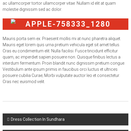
ac ullamcorper tortor ullamcorper vitae. Nullam id elit at quam
molestie dignissim sed ac dolor.
Mauris porta sem ex. Praesent mollis mi at nunc pharetra aliquet.
Mauris eget lorem quis urna pretium vehicula eget sit amet tellus.
Cras eu condimentum elit. Nulla facilisi. Fusce tincidunt efficitur
quam, ac imperdiet sapien posuere non. Quisque finibus lectus a
interdum fermentum. Proin blandit nunc dignissim pretium congue.
Vestibulum ante ipsum primis in faucibus orci luctus et ultrices
posuere cubilia Curae; Morbi vulputate auctor leo et consectetur.
Cras nec euismod velit.
Navigasi
Dress Collection In Sundhara
pos