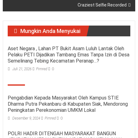
Craziest Selfie Recorded
Mungkin Anda Menyukai
Aset Negara , Lahan PT Bukit Asam Luluh Lantak Oleh
Pelaku PETI Dijadikan Tambang Emas Tanpa Izin di Desa
Semelinang Tebing Kecamatan Peranap…?
Juli 21, 2026
Pimred
0
Pengabdian Kepada Masyarakat Oleh Kampus STIE
Dharma Putra Pekanbaru di Kabupaten Siak, Mendorong
Peningkatan Perekonomian UMKM Lokal
Desember 9, 2024
Pimred
0
POLRI HADIR DITENGAH MASYARAKAT BANGUN