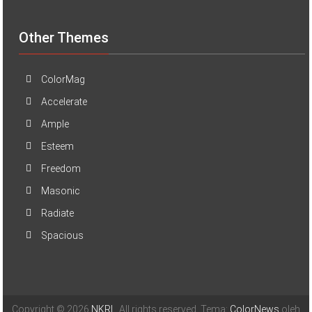
Other Themes
ColorMag
Accelerate
Ample
Esteem
Freedom
Masonic
Radiate
Spacious
Copyright © 2026
NKRI
. All rights reserved. Tema:
ColorNews
oleh