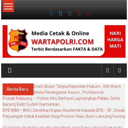
Lompat
ke
konten
NKRI
My
WordPress
Enam Bulan Tanpa Kepastian Hukum , Ahli Waris
Blog
Berita Baru:
Minta Penanganan Kasus , Profesional..
Polsek Kelayang — Polres Inhu Berhasil Lagi tangkap Pelaku Serta
Barang Bukti Sudah Diamankan..
DPD IMM – RIAU Serahkan Kajian Akademik Kepada DPD – RI , Desak
Perjuangan Untuk Keadilan Bagi Provinsi Riau, Bumi Lancang Kuning
..