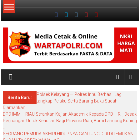
Lompat
ke
konten
NKRI
My
WordPress
Polsek Kelayang — Polres Inhu Berhasil Lagi
Blog
Berita Baru:
tangkap Pelaku Serta Barang Bukti Sudah
Diamankan..
DPD IMM – RIAU Serahkan Kajian Akademik Kepada DPD – RI , Desak
Perjuangan Untuk Keadilan Bagi Provinsi Riau, Bumi Lancang Kuning
..
SEORANG PEMUDA AKHIRI HIDUPNYA GANTUNG DIRI DITEMUKAN