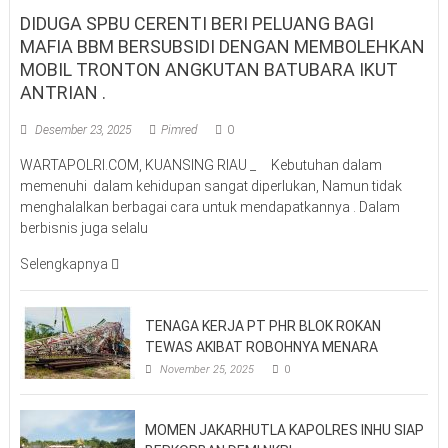
DIDUGA SPBU CERENTI BERI PELUANG BAGI
MAFIA BBM BERSUBSIDI DENGAN MEMBOLEHKAN
MOBIL TRONTON ANGKUTAN BATUBARA IKUT
ANTRIAN .
Desember 23, 2025
Pimred
0
WARTAPOLRI.COM, KUANSING RIAU _ Kebutuhan dalam
memenuhi dalam kehidupan sangat diperlukan, Namun tidak
menghalalkan berbagai cara untuk mendapatkannya . Dalam
berbisnis juga selalu
Selengkapnya
TENAGA KERJA PT PHR BLOK ROKAN
TEWAS AKIBAT ROBOHNYA MENARA
November 25, 2025
0
MOMEN JAKARHUTLA KAPOLRES INHU SIAP