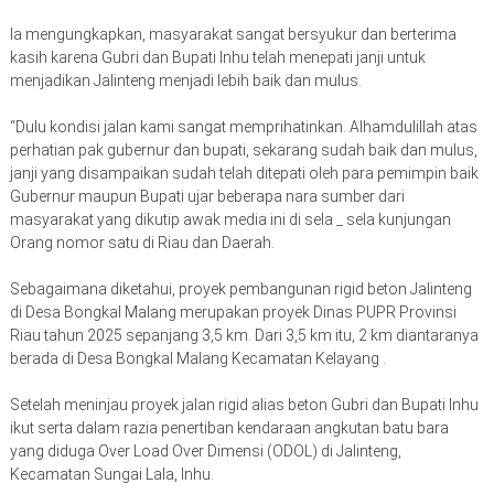
Ia mengungkapkan, masyarakat sangat bersyukur dan berterima
kasih karena Gubri dan Bupati Inhu telah menepati janji untuk
menjadikan Jalinteng menjadi lebih baik dan mulus.
“Dulu kondisi jalan kami sangat memprihatinkan. Alhamdulillah atas
perhatian pak gubernur dan bupati, sekarang sudah baik dan mulus,
janji yang disampaikan sudah telah ditepati oleh para pemimpin baik
Gubernur maupun Bupati ujar beberapa nara sumber dari
masyarakat yang dikutip awak media ini di sela _ sela kunjungan
Orang nomor satu di Riau dan Daerah.
Sebagaimana diketahui, proyek pembangunan rigid beton Jalinteng
di Desa Bongkal Malang merupakan proyek Dinas PUPR Provinsi
Riau tahun 2025 sepanjang 3,5 km. Dari 3,5 km itu, 2 km diantaranya
berada di Desa Bongkal Malang Kecamatan Kelayang .
Setelah meninjau proyek jalan rigid alias beton Gubri dan Bupati Inhu
ikut serta dalam razia penertiban kendaraan angkutan batu bara
yang diduga Over Load Over Dimensi (ODOL) di Jalinteng,
Kecamatan Sungai Lala, Inhu.