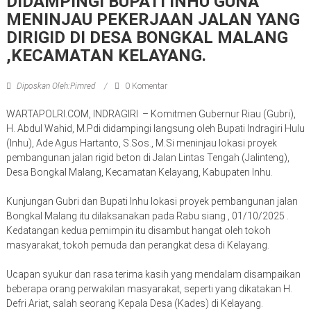
DIDAMPINGI BUPATI INHU GUNA
MENINJAU PEKERJAAN JALAN YANG
DIRIGID DI DESA BONGKAL MALANG
,KECAMATAN KELAYANG.
Diposkan Oleh:Pimred
0 Komentar
WARTAPOLRI.COM, INDRAGIRI – Komitmen Gubernur Riau (Gubri),
H. Abdul Wahid, M.Pdi didampingi langsung oleh Bupati Indragiri Hulu
(Inhu), Ade Agus Hartanto, S.Sos., M.Si meninjau lokasi proyek
pembangunan jalan rigid beton di Jalan Lintas Tengah (Jalinteng),
Desa Bongkal Malang, Kecamatan Kelayang, Kabupaten Inhu.
Kunjungan Gubri dan Bupati Inhu lokasi proyek pembangunan jalan
Bongkal Malang itu dilaksanakan pada Rabu siang , 01/10/2025 .
Kedatangan kedua pemimpin itu disambut hangat oleh tokoh
masyarakat, tokoh pemuda dan perangkat desa di Kelayang.
Ucapan syukur dan rasa terima kasih yang mendalam disampaikan
beberapa orang perwakilan masyarakat, seperti yang dikatakan H.
Defri Ariat, salah seorang Kepala Desa (Kades) di Kelayang.