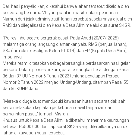
Dari hasil penyelidikan, diketahui bahwa lahan tersebut dikelola oleh
seseorang bernama VP yang saat ini masih dalam pencarian.
Namun dari jejak administratif, lahan tersebut sebelumnya dijual oleh
RMS dan dilegalisasi oleh Kepala Desa Alim melalui dua surat SKGR.
“Polres Inhu segera bergerak cepat. Pada Ahad (20/07/ 2025)
malam tiga orang langsung diamankan yaitu RMS (penjual lahan),
SBJ (juru ukur sekaligus Ketua RT 014) dan EP (Kepala Desa Alim),
imbuhnya.
Mereka resmi ditetapkan sebagai tersangka berdasarkan hasil gelar
perkara. Dalam proses hukum, para tersangka dijerat dengan Pasal
36 dan 37 UU Nomor 6 Tahun 2023 tentang penetapan Perppu
Nomor 2 Tahun 2022 menjadi Undang-Undang, ditambah Pasal 55
dan 56 KUHPidana.
“Mereka diduga kuat menduduki kawasan hutan secara tidak sah
serta melakukan kegiatan perkebunan sawit tanpa izin dari
pemerintah pusat,” tambah Misran.
Khusus untuk Kepala Desa Alim, ia diketahui menerima keuntungan
sebesar Rp500.000 dari tiap surat SKGR yang diterbitkannya untuk
lahan di kawasan hutan tersebut.