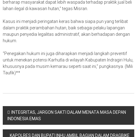
berharap masyarakat dapat lebih waspada terhadap praktik jual beli
lahan ilegal di kawasan hutan,” tegas Misran.
Kasus ini menjadi peringatan keras bahwa siapa pun yang terlibat
dalam praktik perambahan hutan, baik sebagai pelaku lapangan
maupun penyedia legalitas administratif, akan berhadapan dengan
hukum.
“Penegakan hukum ini juga diharapkan menjadi langkah preventif
untuk menekan potensi Karhutla di wilayah Kabupaten Indragiri Hulu,
khususnya pada musim kemarau seperti saat ini,” pungkasnya. (Mili
Taufik)**
Navigasi
INTEGRITAS, JARGON SAKTI DALAM MENATA MASA DEPAN
INDONESIA EMAS
pos
KAPOLRES DAN BUPATI INHU AMBIL BAGIAN DALAM DRAGBIKE