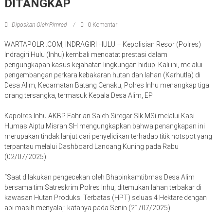
DITANGKAP
Diposkan Oleh:Pimred
0 Komentar
WARTAPOLRI.COM, INDRAGIRI HULU – Kepolisian Resor (Polres)
Indragiri Hulu (Inhu) kembali mencatat prestasi dalam
pengungkapan kasus kejahatan lingkungan hidup. Kali ini, melalui
pengembangan perkara kebakaran hutan dan lahan (Karhutla) di
Desa Alim, Kecamatan Batang Cenaku, Polres Inhu menangkap tiga
orang tersangka, termasuk Kepala Desa Alim, EP
Kapolres Inhu AKBP Fahrian Saleh Siregar SIk MSi melalui Kasi
Humas Aiptu Misran SH mengungkapkan bahwa penangkapan ini
merupakan tindak lanjut dari penyelidikan terhadap titik hotspot yang
terpantau melalui Dashboard Lancang Kuning pada Rabu
(02/07/2025).
“Saat dilakukan pengecekan oleh Bhabinkamtibmas Desa Alim
bersama tim Satreskrim Polres Inhu, ditemukan lahan terbakar di
kawasan Hutan Produksi Terbatas (HPT) seluas 4 Hektare dengan
api masih menyala,” katanya pada Senin (21/07/2025).