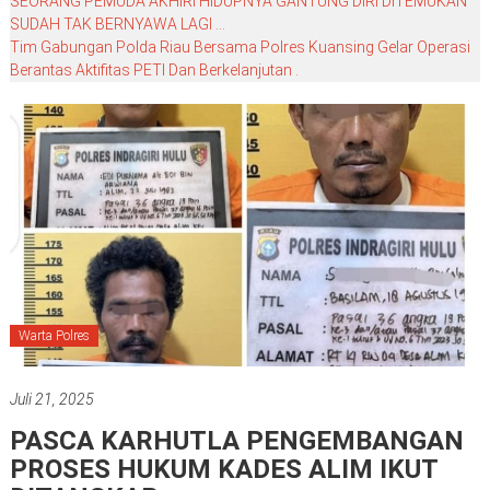
SEORANG PEMUDA AKHIRI HIDUPNYA GANTUNG DIRI DITEMUKAN
SUDAH TAK BERNYAWA LAGI …
Tim Gabungan Polda Riau Bersama Polres Kuansing Gelar Operasi
Berantas Aktifitas PETI Dan Berkelanjutan .
Warta Polres
Juli 21, 2025
PASCA KARHUTLA PENGEMBANGAN
PROSES HUKUM KADES ALIM IKUT