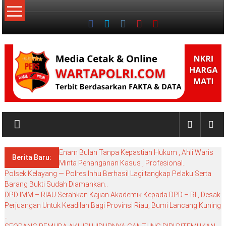
Lompat
ke
konten
NKRI
My
WordPress
Enam Bulan Tanpa Kepastian Hukum , Ahli Waris
Blog
Berita Baru:
Minta Penanganan Kasus , Profesional..
Polsek Kelayang — Polres Inhu Berhasil Lagi tangkap Pelaku Serta
Barang Bukti Sudah Diamankan..
DPD IMM – RIAU Serahkan Kajian Akademik Kepada DPD – RI , Desak
Perjuangan Untuk Keadilan Bagi Provinsi Riau, Bumi Lancang Kuning
..