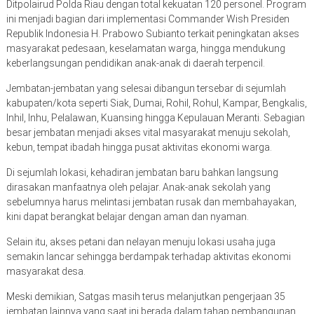
Ditpolairud Polda Riau dengan total kekuatan 120 personel. Program
ini menjadi bagian dari implementasi Commander Wish Presiden
Republik Indonesia H. Prabowo Subianto terkait peningkatan akses
masyarakat pedesaan, keselamatan warga, hingga mendukung
keberlangsungan pendidikan anak-anak di daerah terpencil.
Jembatan-jembatan yang selesai dibangun tersebar di sejumlah
kabupaten/kota seperti Siak, Dumai, Rohil, Rohul, Kampar, Bengkalis,
Inhil, Inhu, Pelalawan, Kuansing hingga Kepulauan Meranti. Sebagian
besar jembatan menjadi akses vital masyarakat menuju sekolah,
kebun, tempat ibadah hingga pusat aktivitas ekonomi warga.
Di sejumlah lokasi, kehadiran jembatan baru bahkan langsung
dirasakan manfaatnya oleh pelajar. Anak-anak sekolah yang
sebelumnya harus melintasi jembatan rusak dan membahayakan,
kini dapat berangkat belajar dengan aman dan nyaman.
Selain itu, akses petani dan nelayan menuju lokasi usaha juga
semakin lancar sehingga berdampak terhadap aktivitas ekonomi
masyarakat desa.
Meski demikian, Satgas masih terus melanjutkan pengerjaan 35
jembatan lainnya yang saat ini berada dalam tahap pembangunan.