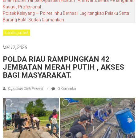
Enam Bulan Tanpa Kepastian Hukum , Ahli Waris Minta Penanganan
Kasus , Profesional..
Polsek Kelayang — Polres Inhu Berhasil Lagi tangkap Pelaku Serta
Barang Bukti Sudah Diamankan..
Uncategorized
Mei 17, 2026
POLDA RIAU RAMPUNGKAN 42
JEMBATAN MERAH PUTIH , AKSES
BAGI MASYARAKAT.
Diposkan Oleh:Pimred
0 Komentar