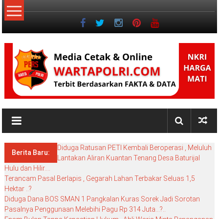
Lompat
ke
konten
NKRI
My
WordPress
Diduga Ratusan PETI Kembali Beroperasi , Meluluh
Blog
Berita Baru:
Lantakan Aliran Kuantan Tenang Desa Baturijal
Hulu dan Hilir….
Terancam Pasal Berlapis , Gegarah Lahan Terbakar Seluas 1,5
Hektar ..?
Diduga Dana BOS SMAN 1 Pangkalan Kuras Sorek Jadi Sorotan
Pasalnya Penggunaan Melebihi Pagu Rp 314 Juta…?..