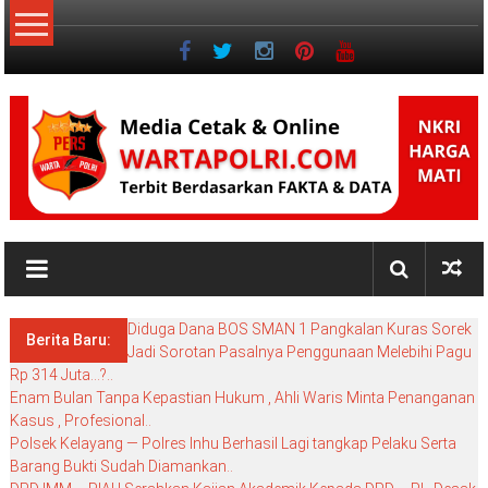
Lompat
ke
konten
NKRI
My
WordPress
Diduga Dana BOS SMAN 1 Pangkalan Kuras Sorek
Blog
Berita Baru:
Jadi Sorotan Pasalnya Penggunaan Melebihi Pagu
Rp 314 Juta…?..
Enam Bulan Tanpa Kepastian Hukum , Ahli Waris Minta Penanganan
Kasus , Profesional..
Polsek Kelayang — Polres Inhu Berhasil Lagi tangkap Pelaku Serta
Barang Bukti Sudah Diamankan..