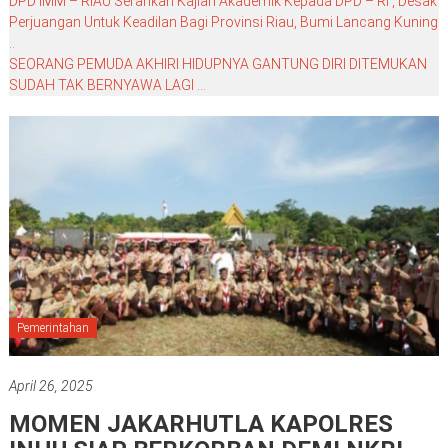
DPD IMM – RIAU Serahkan Kajian Akademik Kepada DPD – RI , Desak
Perjuangan Untuk Keadilan Bagi Provinsi Riau, Bumi Lancang Kuning
..
SEORANG PEMUDA AKHIRI HIDUPNYA GANTUNG DIRI DITEMUKAN
SUDAH TAK BERNYAWA LAGI …
Pemerintahan
April 26, 2025
MOMEN JAKARHUTLA KAPOLRES