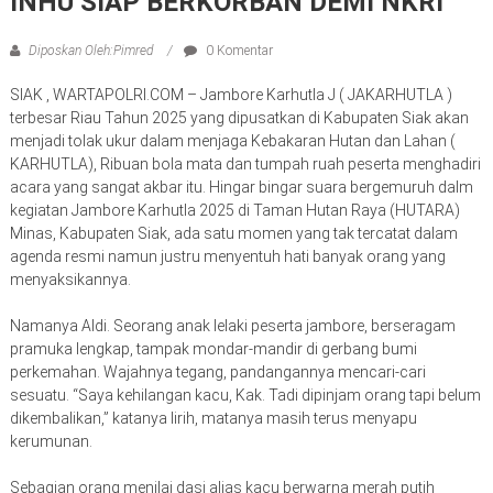
INHU SIAP BERKORBAN DEMI NKRI
Diposkan Oleh:Pimred
0 Komentar
SIAK , WARTAPOLRI.COM – Jambore Karhutla J ( JAKARHUTLA )
terbesar Riau Tahun 2025 yang dipusatkan di Kabupaten Siak akan
menjadi tolak ukur dalam menjaga Kebakaran Hutan dan Lahan (
KARHUTLA), Ribuan bola mata dan tumpah ruah peserta menghadiri
acara yang sangat akbar itu. Hingar bingar suara bergemuruh dalm
kegiatan Jambore Karhutla 2025 di Taman Hutan Raya (HUTARA)
Minas, Kabupaten Siak, ada satu momen yang tak tercatat dalam
agenda resmi namun justru menyentuh hati banyak orang yang
menyaksikannya.
Namanya Aldi. Seorang anak lelaki peserta jambore, berseragam
pramuka lengkap, tampak mondar-mandir di gerbang bumi
perkemahan. Wajahnya tegang, pandangannya mencari-cari
sesuatu. “Saya kehilangan kacu, Kak. Tadi dipinjam orang tapi belum
dikembalikan,” katanya lirih, matanya masih terus menyapu
kerumunan.
Sebagian orang menilai dasi alias kacu berwarna merah putih