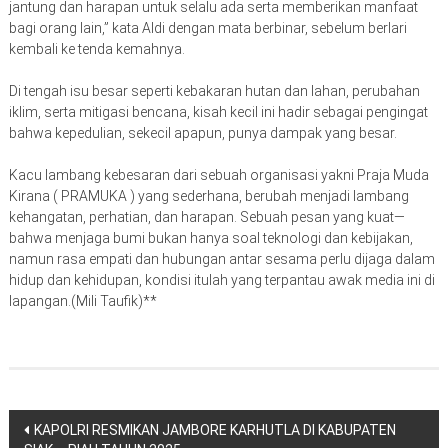
jantung dan harapan untuk selalu ada serta memberikan manfaat
bagi orang lain,” kata Aldi dengan mata berbinar, sebelum berlari
kembali ke tenda kemahnya.
Di tengah isu besar seperti kebakaran hutan dan lahan, perubahan
iklim, serta mitigasi bencana, kisah kecil ini hadir sebagai pengingat
bahwa kepedulian, sekecil apapun, punya dampak yang besar.
Kacu lambang kebesaran dari sebuah organisasi yakni Praja Muda
Kirana ( PRAMUKA ) yang sederhana, berubah menjadi lambang
kehangatan, perhatian, dan harapan. Sebuah pesan yang kuat—
bahwa menjaga bumi bukan hanya soal teknologi dan kebijakan,
namun rasa empati dan hubungan antar sesama perlu dijaga dalam
hidup dan kehidupan, kondisi itulah yang terpantau awak media ini di
lapangan.(Mili Taufik)**
Navigasi
KAPOLRI RESMIKAN JAMBORE KARHUTLA DI KABUPATEN