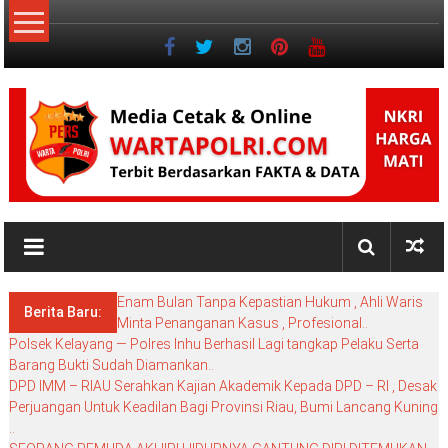
Lompat
ke
konten
NKRI
My
WordPress
Enam Bulan Tanpa Kepastian Hukum , Ahli Waris
Blog
Berita Baru:
Minta Penanganan Kasus , Profesional..
Polsek Kelayang — Polres Inhu Berhasil Lagi tangkap Pelaku Serta
Barang Bukti Sudah Diamankan..
DPD IMM – RIAU Serahkan Kajian Akademik Kepada DPD – RI , Desak
Perjuangan Untuk Keadilan Bagi Provinsi Riau, Bumi Lancang Kuning
..