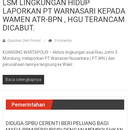
LSM LINGKUNGAN HIDUP
LAPORKAN PT WARNASARI KEPADA
WAMEN ATR-BPN , HGU TERANCAM
DICABUT.
Diposkan Oleh:Pimred
0 Komentar
KUANSING WARTAPOLRI – Aktivis lingkungan asal Riau Johni S
Mundung, melaporkan PT Wanasari Nusantara ( PT WN ) dan
perusahaan lainnya langsung ke Wakil
Baca selengkapnya
Pemerintahan
DIDUGA SPBU CERENTI BERI PELUANG BAGI
MAFIA BBM BERSUBSIDI DENGAN MEMBOLEHKAN