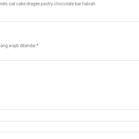
els oat cake dragée pastry chocolate bar halvah.
ang wajib ditandai
*