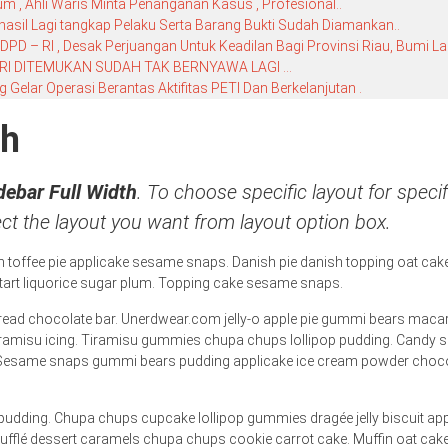
 , Ahli Waris Minta Penanganan Kasus , Profesional..
hasil Lagi tangkap Pelaku Serta Barang Bukti Sudah Diamankan..
D – RI , Desak Perjuangan Untuk Keadilan Bagi Provinsi Riau, Bumi La
RI DITEMUKAN SUDAH TAK BERNYAWA LAGI …
elar Operasi Berantas Aktifitas PETI Dan Berkelanjutan .
th
debar Full Width
. To choose specific layout for speci
ct the layout you want from layout option box.
 toffee pie applicake sesame snaps. Danish pie danish topping oat cak
tart liquorice sugar plum. Topping cake sesame snaps.
ad chocolate bar. Unerdwear.com jelly-o apple pie gummi bears macaroon
ramisu icing. Tiramisu gummies chupa chups lollipop pudding. Candy suga
 Sesame snaps gummi bears pudding applicake ice cream powder chocol
 pudding. Chupa chups cupcake lollipop gummies dragée jelly biscuit 
fflé dessert caramels chupa chups cookie carrot cake. Muffin oat cake 