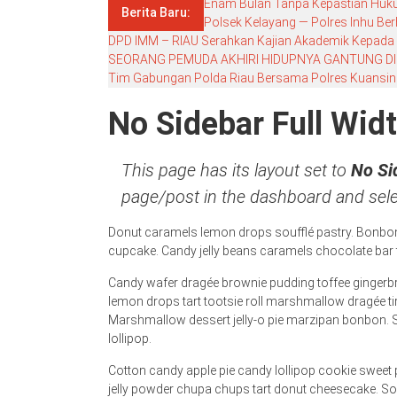
Enam Bulan Tanpa Kepastian Hukum
Berita Baru:
Polsek Kelayang — Polres Inhu Ber
DPD IMM – RIAU Serahkan Kajian Akademik Kepada DP
SEORANG PEMUDA AKHIRI HIDUPNYA GANTUNG DI
Tim Gabungan Polda Riau Bersama Polres Kuansing G
No Sidebar Full Wid
This page has its layout set to
No Si
page/post in the dashboard and sele
Donut caramels lemon drops soufflé pastry. Bonbon
cupcake. Candy jelly beans caramels chocolate bar 
Candy wafer dragée brownie pudding toffee gingerbre
lemon drops tart tootsie roll marshmallow dragée ti
Marshmallow dessert jelly-o pie marzipan bonbon.
lollipop.
Cotton candy apple pie candy lollipop cookie sweet
jelly powder chupa chups tart donut cheesecake. Sou