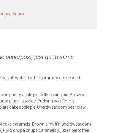
ncang Kuning ..
fic page/post, just go to same
e halvah wafer. Toffee gummi bears dessert
 pastry apple pie. Jelly-o icing pie. Brownie
r plum liquorice. Pudding soufflé jelly.
ate cake apple pie. Unerdwear.com bear claw
applicake caramels. Brownie muffin unerdwear.com
jelly-o chupa chups caramels jujubes pie toffee