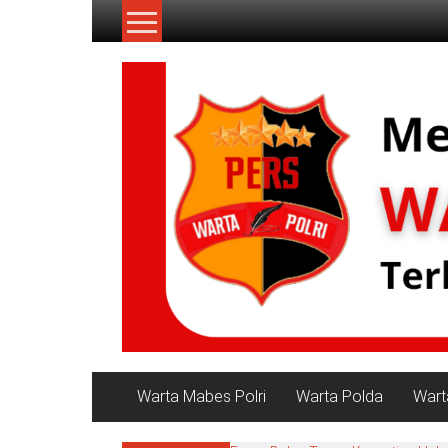
Lompat
ke
konten
NKRI
My
WordPress
Blog
Warta Mabes Polri
Warta Polda
Wart