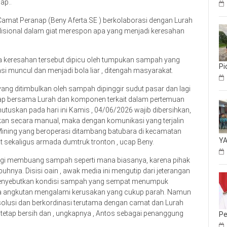
ap..
Camat Peranap (Beny Aferta.SE ) berkolaborasi dengan Lurah
adisional dalam giat merespon apa yang menjadi keresahan
a keresahan tersebut dipicu oleh tumpukan sampah yang
Pi
si muncul dan menjadi bola liar , ditengah masyarakat.
yang ditimbulkan oleh sampah dipinggir sudut pasar dan lagi
ap bersama Lurah dan komponen terkait dalam pertemuan
uskan pada hari ini Kamis , 04/06/2026 wajib dibersihkan,
kan secara manual, maka dengan komunikasi yang terjalin
 Mining yang beroperasi ditambang batubara di kecamatan
YA
t sekaligus armada dumtruk tronton , ucap Beny.
n lagi membuang sampah seperti mana biasanya, karena pihak
hnya. Disisi oain , awak media ini mengutip dari jeterangan
 menyebutkan kondisi sampah yang sempat menumpuk
a angkutan mengalami kerusakan yang cukup parah. Namun
olusi dan berkordinasi terutama dengan camat dan Lurah
tetap bersih dan , ungkapnya , Antos sebagai penanggung
Pe