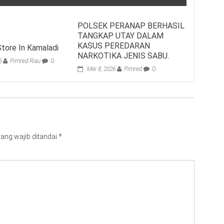
POLSEK PERANAP BERHASIL
TANGKAP UTAY DALAM
KASUS PEREDARAN
tore In Kamaladi
NARKOTIKA JENIS SABU.
5
Pimred Riau
0
Mei 8, 2026
Pimred
0
ang wajib ditandai
*