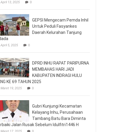
April 13, 2025
0
GEPSI Mengecam Pemda Inhil
Untuk Peduli Fasyankes
Daerah Kelurahan Tanjung
dada
April 5, 2025
0
DPRD INHU RAPAT PARIPURNA
MEMBAHAS HARI JADI
KABUPATEN INDRAGI HULU
NG KE 69 TAHUN 2025
Maret 19, 2025
0
Gubri Kunjungi Kecamatan
Kelayang Inhu, Perusahaan
Tambang Batu Bara Diminta
rbaiki Jalan Rusak Sebelum Idulfitri1446 H
Maret 17, 2025
0