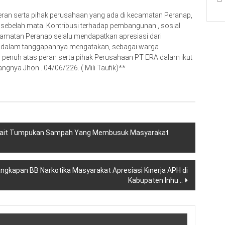
ran serta pihak perusahaan yang ada di kecamatan Peranap,
 sebelah mata. Kontribusi terhadap pembangunan , sosial
ecamatan Peranap selalu mendapatkan apresiasi dari
p dalam tanggapannya mengatakan, sebagai warga
enuh atas peran serta pihak Perusahaan PT ERA dalam ikut
ngnya Jhon . 04/06/226. ( Mili Taufik)**
rkait Tumpukan Sampah Yang Membusuk Masyarakat
angkapan BB Narkotika Masyarakat Apresiasi Kinerja APH di
Kabupaten Inhu ..