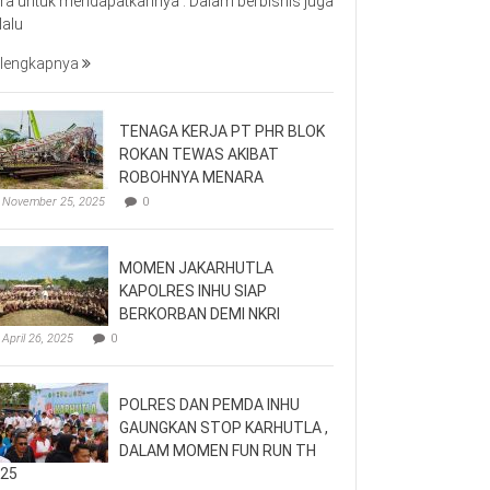
ra untuk mendapatkannya . Dalam berbisnis juga
lalu
lengkapnya
TENAGA KERJA PT PHR BLOK
ROKAN TEWAS AKIBAT
ROBOHNYA MENARA
November 25, 2025
0
MOMEN JAKARHUTLA
KAPOLRES INHU SIAP
BERKORBAN DEMI NKRI
April 26, 2025
0
POLRES DAN PEMDA INHU
GAUNGKAN STOP KARHUTLA ,
DALAM MOMEN FUN RUN TH
25