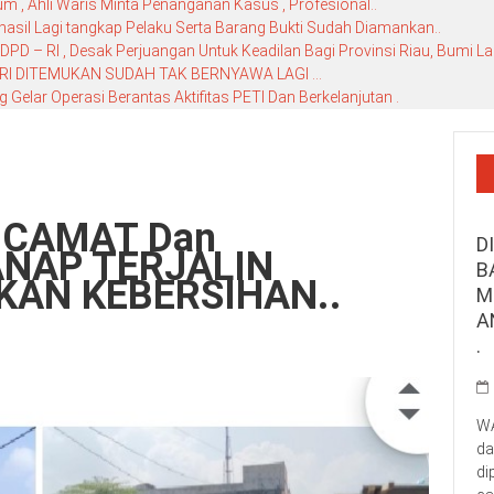
 , Ahli Waris Minta Penanganan Kasus , Profesional..
hasil Lagi tangkap Pelaku Serta Barang Bukti Sudah Diamankan..
D – RI , Desak Perjuangan Untuk Keadilan Bagi Provinsi Riau, Bumi La
RI DITEMUKAN SUDAH TAK BERNYAWA LAGI …
elar Operasi Berantas Aktifitas PETI Dan Berkelanjutan .
 CAMAT Dan
D
NAP TERJALIN
B
KAN KEBERSIHAN..
M
A
.
WA
da
di