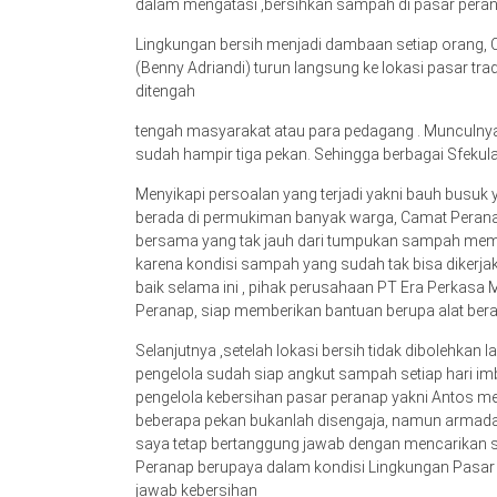
dalam mengatasi ,bersihkan sampah di pasar peran
Lingkungan bersih menjadi dambaan setiap orang, 
(Benny Adriandi) turun langsung ke lokasi pasar tr
ditengah
tengah masyarakat atau para pedagang . Munculny
sudah hampir tiga pekan. Sehingga berbagai Sfekula
Menyikapi persoalan yang terjadi yakni bauh busuk 
berada di permukiman banyak warga, Camat Peran
bersama yang tak jauh dari tumpukan sampah memut
karena kondisi sampah yang sudah tak bisa dikerja
baik selama ini , pihak perusahaan PT Era Perkasa
Peranap, siap memberikan bantuan berupa alat bera
Selanjutnya ,setelah lokasi bersih tidak dibolehka
pengelola sudah siap angkut sampah setiap hari imbu
pengelola kebersihan pasar peranap yakni Antos
beberapa pekan bukanlah disengaja, namun armad
saya tetap bertanggung jawab dengan mencarikan s
Peranap berupaya dalam kondisi Lingkungan Pasar 
jawab kebersihan