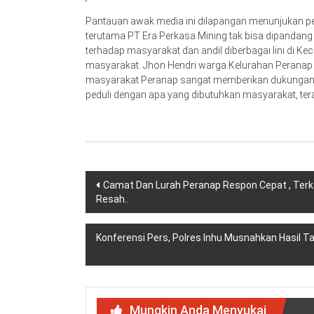
Pantauan awak media ini dilapangan menunjukan pe
terutama PT Era Perkasa Mining tak bisa dipandang
terhadap masyarakat dan andil diberbagai lini di K
masyarakat. Jhon Hendri warga Kelurahan Perana
masyarakat Peranap sangat memberikan dukungan p
peduli dengan apa yang dibutuhkan masyarakat, tera
Navigasi
Camat Dan Lurah Peranap Respon Cepat , Te
Resah..
pos
Konferensi Pers, Polres Inhu Musnahkan Hasil T
Mungkin Anda Menyukai