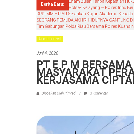
Enam Bulan Tanpa Kepastian Hukum
Berita Baru:
Polsek Kelayang — Polres Inhu Ber
DPD IMM – RIAU Serahkan Kajian Akademik Kepada DP
SEORANG PEMUDA AKHIRI HIDUPNYA GANTUNG DI
Tim Gabungan Polda Riau Bersama Polres Kuansing G
Uncategorized
Juni 4, 2026
PT E P M BERSAMA
MASYARAKAT PERA
KERJASAMA CIPTA
Diposkan Oleh:Pimred
0 Komentar