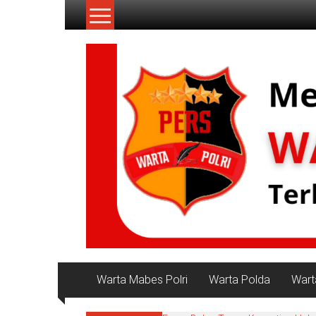
Lompat
ke
konten
NKRI
My
WordPress
Blog
Warta Mabes Polri
Warta Polda
Wart