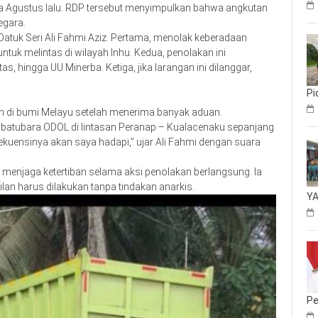
da Agustus lalu. RDP tersebut menyimpulkan bahwa angkutan
egara.
Datuk Seri Ali Fahmi Aziz. Pertama, menolak keberadaan
k melintas di wilayah Inhu. Kedua, penolakan ini
, hingga UU Minerba. Ketiga, jika larangan ini dilanggar,
Pi
 di bumi Melayu setelah menerima banyak aduan.
batubara ODOL di lintasan Peranap – Kualacenaku sepanjang
kuensinya akan saya hadapi,” ujar Ali Fahmi dengan suara
 menjaga ketertiban selama aksi penolakan berlangsung. Ia
n harus dilakukan tanpa tindakan anarkis.
YA
Pe