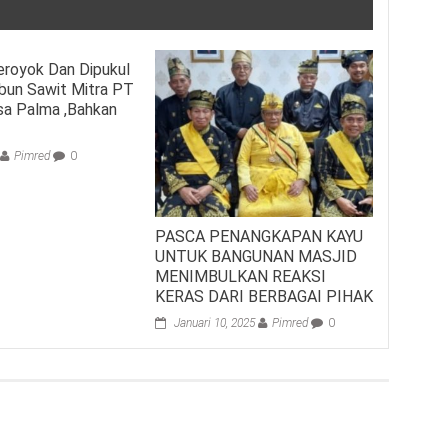
eroyok Dan Dipukul
bun Sawit Mitra PT
sa Palma ,Bahkan
n
Pimred
0
PASCA PENANGKAPAN KAYU
UNTUK BANGUNAN MASJID
MENIMBULKAN REAKSI
KERAS DARI BERBAGAI PIHAK
Januari 10, 2025
Pimred
0