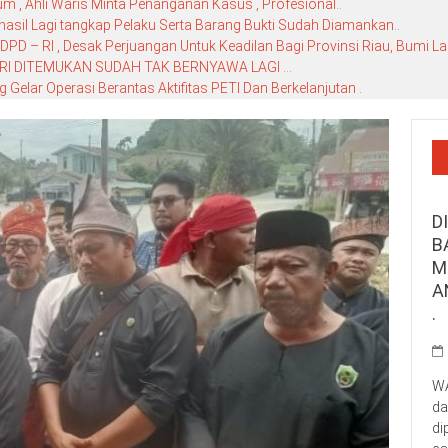
 , Ahli Waris Minta Penanganan Kasus , Profesional..
hasil Lagi tangkap Pelaku Serta Barang Bukti Sudah Diamankan..
D – RI , Desak Perjuangan Untuk Keadilan Bagi Provinsi Riau, Bumi La
RI DITEMUKAN SUDAH TAK BERNYAWA LAGI …
elar Operasi Berantas Aktifitas PETI Dan Berkelanjutan .
D
B
M
A
.
WA
da
di