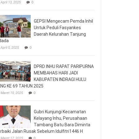
April 13, 2025
0
GEPSI Mengecam Pemda Inhil
Untuk Peduli Fasyankes
Daerah Kelurahan Tanjung
dada
April 5, 2025
0
DPRD INHU RAPAT PARIPURNA
MEMBAHAS HARI JADI
KABUPATEN INDRAGI HULU
NG KE 69 TAHUN 2025
Maret 19, 2025
0
Gubri Kunjungi Kecamatan
Kelayang Inhu, Perusahaan
Tambang Batu Bara Diminta
rbaiki Jalan Rusak Sebelum Idulfitri1446 H
Maret 17, 2025
0