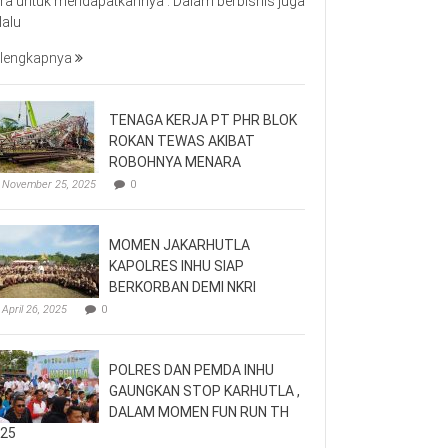
ra untuk mendapatkannya . Dalam berbisnis juga
lalu
lengkapnya
TENAGA KERJA PT PHR BLOK
ROKAN TEWAS AKIBAT
ROBOHNYA MENARA
November 25, 2025
0
MOMEN JAKARHUTLA
KAPOLRES INHU SIAP
BERKORBAN DEMI NKRI
April 26, 2025
0
POLRES DAN PEMDA INHU
GAUNGKAN STOP KARHUTLA ,
DALAM MOMEN FUN RUN TH
25