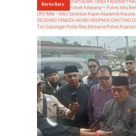
Enam Bulan Tanpa Kepastian Hukum
Berita Baru:
Polsek Kelayang — Polres Inhu Ber
DPD IMM – RIAU Serahkan Kajian Akademik Kepada DP
SEORANG PEMUDA AKHIRI HIDUPNYA GANTUNG DI
Tim Gabungan Polda Riau Bersama Polres Kuansing G