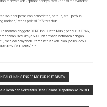
r dan menyatakan keprihatinannya atas kondisi masyarakat
an sekadar peraturan pemerintah, pergub, atau perbup.
-undang,” tegas politisi PKS tersebut.
pula mantan anggota DPRD Inhu Hatta Munir, pengurus FPAN,
ambahkan, sedikitnya 500 unit armada batubara dengan
 itu, menjadi penyebab utama kerusakan jalan, polusi debu,
09/2025. (Mili Taufik)***
N PALSUKAN STNK 33 MOTOR IKUT DISITA.
la Desa dan Sekretaris Desa Sekara Dilaporkan ke Polisi