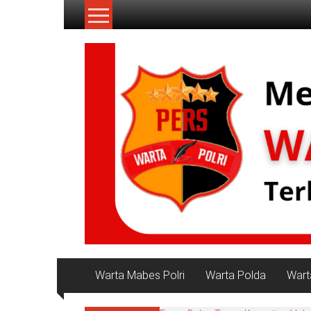
Lompat
ke
konten
NKRI
My
WordPress
Blog
Warta Mabes Polri
Warta Polda
Wart