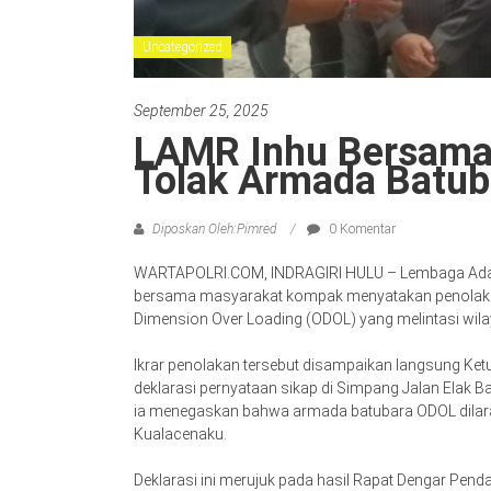
Uncategorized
September 25, 2025
LAMR Inhu Bersama
Tolak Armada Batu
Diposkan Oleh:Pimred
0 Komentar
WARTAPOLRI.COM, INDRAGIRI HULU – Lembaga Adat M
bersama masyarakat kompak menyatakan penolakan 
Dimension Over Loading (ODOL) yang melintasi wila
Ikrar penolakan tersebut disampaikan langsung Ket
deklarasi pernyataan sikap di Simpang Jalan Elak 
ia menegaskan bahwa armada batubara ODOL dilarang
Kualacenaku.
Deklarasi ini merujuk pada hasil Rapat Dengar Pen