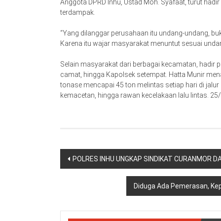
Anggota DPRD Inhu, Ustad Moh. Syafaat, turut hadi
terdampak.
“Yang dilanggar perusahaan itu undang-undang, buk
Karena itu wajar masyarakat menuntut sesuai undang
Selain masyarakat dari berbagai kecamatan, hadir 
camat, hingga Kapolsek setempat. Hatta Munir men
tonase mencapai 45 ton melintas setiap hari di jalur
kemacetan, hingga rawan kecelakaan lalu lintas. 25/
Navigasi
POLRES INHU UNGKAP SINDIKAT CURANMOR DA
pos
Diduga Ada Pemerasan, Kepa