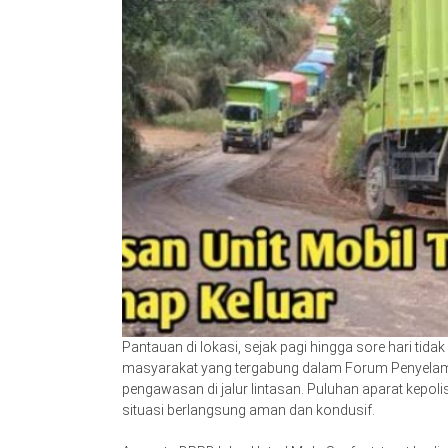
Pantauan di lokasi, sejak pagi hingga sore hari tida
masyarakat yang tergabung dalam Forum Penyelama
pengawasan di jalur lintasan. Puluhan aparat kepol
situasi berlangsung aman dan kondusif.