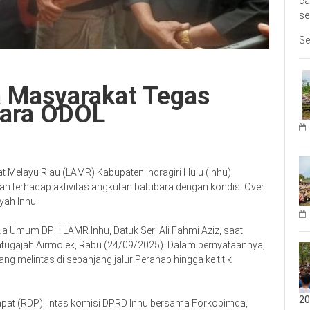
ca
se
Se
 Masyarakat Tegas
bara ODOL
elayu Riau (LAMR) Kabupaten Indragiri Hulu (Inhu)
terhadap aktivitas angkutan batubara dengan kondisi Over
yah Inhu.
ua Umum DPH LAMR Inhu, Datuk Seri Ali Fahmi Aziz, saat
Batugajah Airmolek, Rabu (24/09/2025). Dalam pernyataannya,
 melintas di sepanjang jalur Peranap hingga ke titik
20
dapat (RDP) lintas komisi DPRD Inhu bersama Forkopimda,