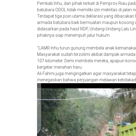
Pemkab Inhu, dan pihak terkait di Pemprov Riau pa
batubara ODOL tidak memiliki izin melintas di jalan n
Terdapat tiga poin utama deklarasi yang dibacakan 
armada batubara baik bermuatan maupun kosong untu
didasarkan pada hasil RDP, Undang-Undang Lalu Lintas
pihaknya siap menempuh jalur hukum.
“LAMR Inhu turun gunung membela anak kemanakan
Masyarakat sudah terzolimi akibat dampak armada 
107 kilometer. Demi membela mereka, apapun konse
bergetar menahan haru.
Ali Fahmi juga mengingatkan agar masyarakat tetap
menegaskan bahwa perjuangan melawan ketidakadila