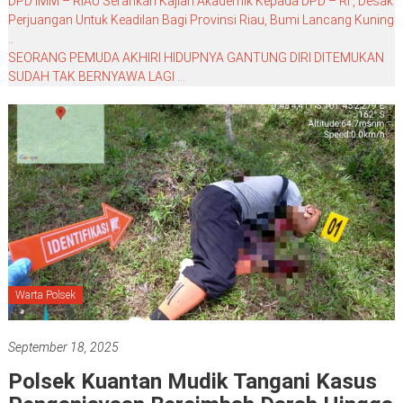
DPD IMM – RIAU Serahkan Kajian Akademik Kepada DPD – RI , Desak
Perjuangan Untuk Keadilan Bagi Provinsi Riau, Bumi Lancang Kuning
..
SEORANG PEMUDA AKHIRI HIDUPNYA GANTUNG DIRI DITEMUKAN
SUDAH TAK BERNYAWA LAGI …
Warta Polsek
September 18, 2025
Polsek Kuantan Mudik Tangani Kasus