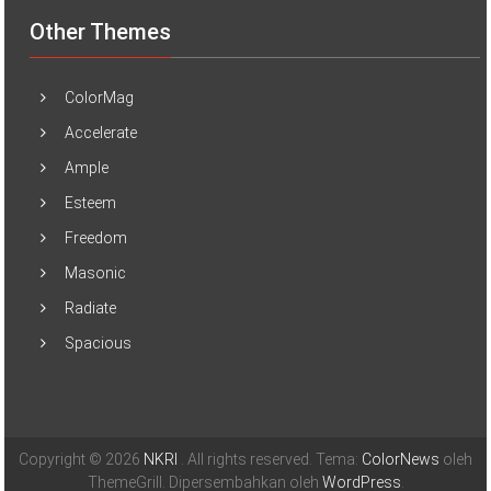
Other Themes
ColorMag
Accelerate
Ample
Esteem
Freedom
Masonic
Radiate
Spacious
Copyright © 2026
NKRI
. All rights reserved. Tema:
ColorNews
oleh
ThemeGrill. Dipersembahkan oleh
WordPress
.