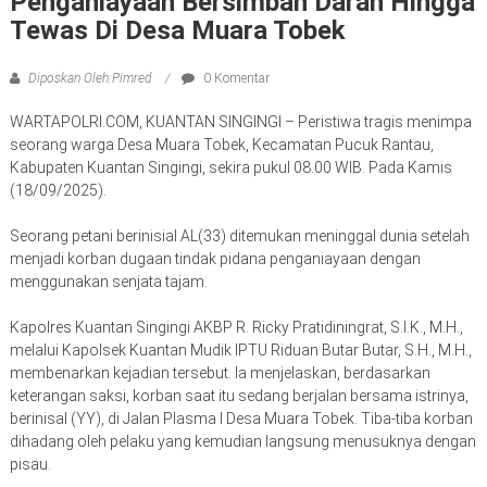
Penganiayaan Bersimbah Darah Hingga
Tewas Di Desa Muara Tobek
Diposkan Oleh:Pimred
0 Komentar
WARTAPOLRI.COM, KUANTAN SINGINGI – Peristiwa tragis menimpa
seorang warga Desa Muara Tobek, Kecamatan Pucuk Rantau,
Kabupaten Kuantan Singingi, sekira pukul 08.00 WIB. Pada Kamis
(18/09/2025).
Seorang petani berinisial AL(33) ditemukan meninggal dunia setelah
menjadi korban dugaan tindak pidana penganiayaan dengan
menggunakan senjata tajam.
Kapolres Kuantan Singingi AKBP R. Ricky Pratidiningrat, S.I.K., M.H.,
melalui Kapolsek Kuantan Mudik IPTU Riduan Butar Butar, S.H., M.H.,
membenarkan kejadian tersebut. Ia menjelaskan, berdasarkan
keterangan saksi, korban saat itu sedang berjalan bersama istrinya,
berinisal (YY), di Jalan Plasma I Desa Muara Tobek. Tiba-tiba korban
dihadang oleh pelaku yang kemudian langsung menusuknya dengan
pisau.