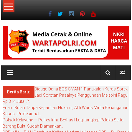
Lompat
ke
konten
NKRI
My
WordPress
Diduga Dana BOS SMAN 1 Pangkalan Kuras Sorek
Blog
Berita Baru:
Jadi Sorotan Pasalnya Penggunaan Melebihi Pagu
Rp 314 Juta…?..
Enam Bulan Tanpa Kepastian Hukum , Ahli Waris Minta Penanganan
Kasus , Profesional..
Polsek Kelayang — Polres Inhu Berhasil Lagi tangkap Pelaku Serta
Barang Bukti Sudah Diamankan..