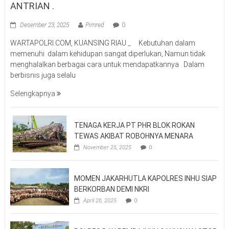
ANTRIAN .
Desember 23, 2025
Pimred
0
WARTAPOLRI.COM, KUANSING RIAU _ Kebutuhan dalam
memenuhi dalam kehidupan sangat diperlukan, Namun tidak
menghalalkan berbagai cara untuk mendapatkannya . Dalam
berbisnis juga selalu
Selengkapnya
TENAGA KERJA PT PHR BLOK ROKAN
TEWAS AKIBAT ROBOHNYA MENARA
November 25, 2025
0
MOMEN JAKARHUTLA KAPOLRES INHU SIAP
BERKORBAN DEMI NKRI
April 26, 2025
0