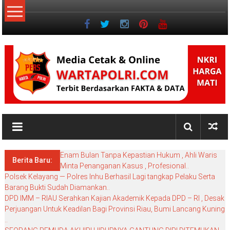
Lompat
ke
konten
NKRI
My
WordPress
Enam Bulan Tanpa Kepastian Hukum , Ahli Waris
Blog
Berita Baru:
Minta Penanganan Kasus , Profesional..
Polsek Kelayang — Polres Inhu Berhasil Lagi tangkap Pelaku Serta
Barang Bukti Sudah Diamankan..
DPD IMM – RIAU Serahkan Kajian Akademik Kepada DPD – RI , Desak
Perjuangan Untuk Keadilan Bagi Provinsi Riau, Bumi Lancang Kuning
..