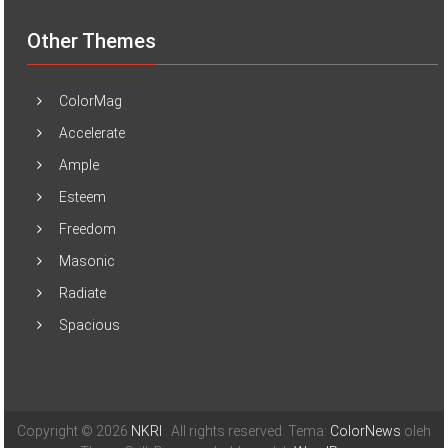
Other Themes
ColorMag
Accelerate
Ample
Esteem
Freedom
Masonic
Radiate
Spacious
Copyright © 2026
NKRI
. All rights reserved. Tema:
ColorNews
oleh