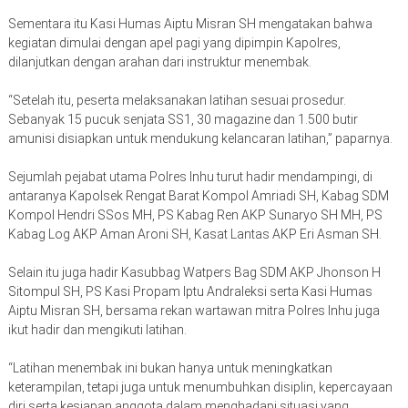
Sementara itu Kasi Humas Aiptu Misran SH mengatakan bahwa
kegiatan dimulai dengan apel pagi yang dipimpin Kapolres,
dilanjutkan dengan arahan dari instruktur menembak.
“Setelah itu, peserta melaksanakan latihan sesuai prosedur.
Sebanyak 15 pucuk senjata SS1, 30 magazine dan 1.500 butir
amunisi disiapkan untuk mendukung kelancaran latihan,” paparnya.
Sejumlah pejabat utama Polres Inhu turut hadir mendampingi, di
antaranya Kapolsek Rengat Barat Kompol Amriadi SH, Kabag SDM
Kompol Hendri SSos MH, PS Kabag Ren AKP Sunaryo SH MH, PS
Kabag Log AKP Aman Aroni SH, Kasat Lantas AKP Eri Asman SH.
Selain itu juga hadir Kasubbag Watpers Bag SDM AKP Jhonson H
Sitompul SH, PS Kasi Propam Iptu Andraleksi serta Kasi Humas
Aiptu Misran SH, bersama rekan wartawan mitra Polres Inhu juga
ikut hadir dan mengikuti latihan.
“Latihan menembak ini bukan hanya untuk meningkatkan
keterampilan, tetapi juga untuk menumbuhkan disiplin, kepercayaan
diri serta kesiapan anggota dalam menghadapi situasi yang