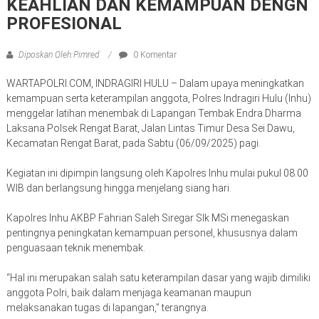
KEAHLIAN DAN KEMAMPUAN DENGN
PROFESIONAL
Diposkan Oleh:Pimred
0 Komentar
WARTAPOLRI.COM, INDRAGIRI HULU – Dalam upaya meningkatkan
kemampuan serta keterampilan anggota, Polres Indragiri Hulu (Inhu)
menggelar latihan menembak di Lapangan Tembak Endra Dharma
Laksana Polsek Rengat Barat, Jalan Lintas Timur Desa Sei Dawu,
Kecamatan Rengat Barat, pada Sabtu (06/09/2025) pagi.
Kegiatan ini dipimpin langsung oleh Kapolres Inhu mulai pukul 08.00
WIB dan berlangsung hingga menjelang siang hari.
Kapolres Inhu AKBP Fahrian Saleh Siregar SIk MSi menegaskan
pentingnya peningkatan kemampuan personel, khususnya dalam
penguasaan teknik menembak.
“Hal ini merupakan salah satu keterampilan dasar yang wajib dimiliki
anggota Polri, baik dalam menjaga keamanan maupun
melaksanakan tugas di lapangan,” terangnya.