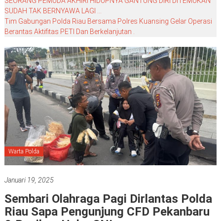
SEORANG PEMUDA AKHIRI HIDUPNYA GANTUNG DIRI DITEMUKAN
SUDAH TAK BERNYAWA LAGI …
Tim Gabungan Polda Riau Bersama Polres Kuansing Gelar Operasi
Berantas Aktifitas PETI Dan Berkelanjutan .
Warta Polda
Januari 19, 2025
Sembari Olahraga Pagi Dirlantas Polda
Riau Sapa Pengunjung CFD Pekanbaru