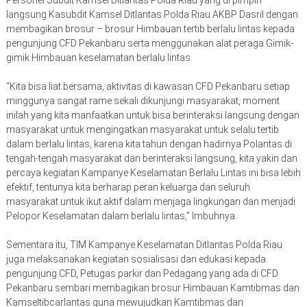
Personel Subdit Kamsel Ditlantas Polda Riau yang di pimpin
langsung Kasubdit Kamsel Ditlantas Polda Riau AKBP Dasril dengan
membagikan brosur – brosur Himbauan tertib berlalu lintas kepada
pengunjung CFD Pekanbaru serta menggunakan alat peraga Gimik-
gimik Himbauan keselamatan berlalu lintas.
“Kita bisa liat bersama, aktivitas di kawasan CFD Pekanbaru setiap
minggunya sangat rame sekali dikunjungi masyarakat, moment
inilah yang kita manfaatkan untuk bisa berinteraksi langsung dengan
masyarakat untuk mengingatkan masyarakat untuk selalu tertib
dalam berlalu lintas, karena kita tahun dengan hadirnya Polantas di
tengah-tengah masyarakat dan berinteraksi langsung, kita yakin dan
percaya kegiatan Kampanye Keselamatan Berlalu Lintas ini bisa lebih
efektif, tentunya kita berharap peran keluarga dan seluruh
masyarakat untuk ikut aktif dalam menjaga lingkungan dan menjadi
Pelopor Keselamatan dalam berlalu lintas,” Imbuhnya.
Sementara itu, TIM Kampanye Keselamatan Ditlantas Polda Riau
juga melaksanakan kegiatan sosialisasi dan edukasi kepada
pengunjung CFD, Petugas parkir dan Pedagang yang ada di CFD
Pekanbaru sembari membagikan brosur Himbauan Kamtibmas dan
Kamseltibcarlantas guna mewujudkan Kamtibmas dan