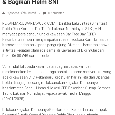
& Bagikan Helm SNI
Diposkan Oleh:Pimred
0 Komentar
PEKANBARU, WARTAPOLRI.COM – Direktur Lalu Lintas (Dirlantas)
Polda Riau Kombes Pol Taufiq Lukman Nurhidayat, S.I.K., M.H
menyapa para pengunjung di kawasan Car Free Day (CFD)
Pekanbaru sembari menyampaikan pesan edukasi Kamtibmas dan
Kamseltibcarlantas kepada pengunjung. Diketahui bersama bahwa
aktivitas kegiatan olahraga santai di Kawasan CFD di mulai dari
Pukul 06.00 WIB sampai selesai.
“Alhamdulillah, pada kesempatan pagi ini dapat kembali
melaksanakan kegiatan olahraga santai bersama masyarakat yang
ada di kawasan CFD Pekanbaru, kebetulan hari ini kita dari Ditlantas
Polda Riau juga sedang melaksanakan kegiatan Kampanye
Keselamatan Berlalu Lintas di lokasi CFD Pekanbaru” ucap Kombes
Taufiq Lukman Nurhidayat kepada awak media, Minggu
(19/01/2025)
Di lokasi kegiatan Kampanye Keselamatan Berlalu Lintas, tampak