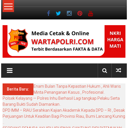
Lompat
ke
konten
NKRI
My
WordPress
Enam Bulan Tanpa Kepastian Hukum , Ahli Waris
Blog
Berita Baru:
Minta Penanganan Kasus , Profesional..
Polsek Kelayang — Polres Inhu Berhasil Lagi tangkap Pelaku Serta
Barang Bukti Sudah Diamankan..
DPD IMM – RIAU Serahkan Kajian Akademik Kepada DPD – RI , Desak
Perjuangan Untuk Keadilan Bagi Provinsi Riau, Bumi Lancang Kuning
..