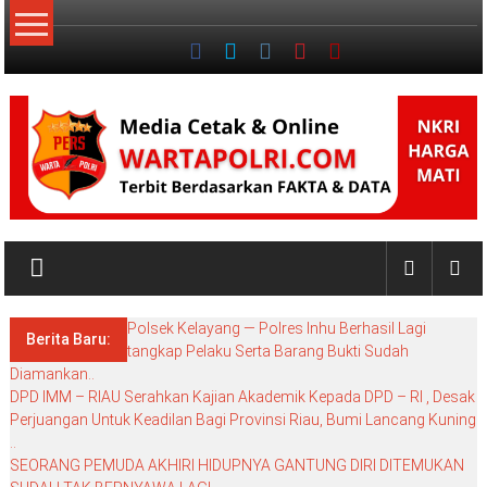
Lompat
ke
konten
NKRI
My
WordPress
Polsek Kelayang — Polres Inhu Berhasil Lagi
Blog
Berita Baru:
tangkap Pelaku Serta Barang Bukti Sudah
Diamankan..
DPD IMM – RIAU Serahkan Kajian Akademik Kepada DPD – RI , Desak
Perjuangan Untuk Keadilan Bagi Provinsi Riau, Bumi Lancang Kuning
..
SEORANG PEMUDA AKHIRI HIDUPNYA GANTUNG DIRI DITEMUKAN