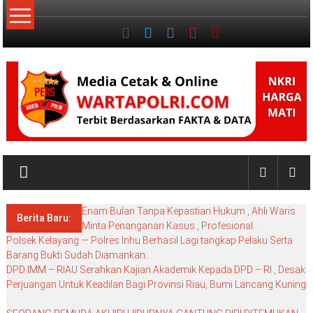
Lompat
ke
konten
NKRI
My
WordPress
Enam Bulan Tanpa Kepastian Hukum , Ahli Waris
Blog
Berita Baru:
Minta Penanganan Kasus , Profesional..
Polsek Kelayang — Polres Inhu Berhasil Lagi tangkap Pelaku Serta
Barang Bukti Sudah Diamankan..
DPD IMM – RIAU Serahkan Kajian Akademik Kepada DPD – RI , Desak
Perjuangan Untuk Keadilan Bagi Provinsi Riau, Bumi Lancang Kuning
..