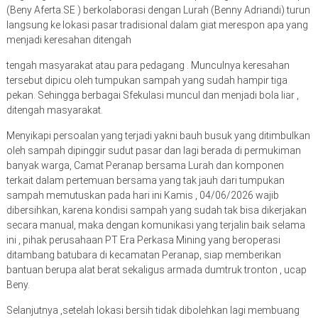
(Beny Aferta.SE ) berkolaborasi dengan Lurah (Benny Adriandi) turun
langsung ke lokasi pasar tradisional dalam giat merespon apa yang
menjadi keresahan ditengah
tengah masyarakat atau para pedagang . Munculnya keresahan
tersebut dipicu oleh tumpukan sampah yang sudah hampir tiga
pekan. Sehingga berbagai Sfekulasi muncul dan menjadi bola liar ,
ditengah masyarakat.
Menyikapi persoalan yang terjadi yakni bauh busuk yang ditimbulkan
oleh sampah dipinggir sudut pasar dan lagi berada di permukiman
banyak warga, Camat Peranap bersama Lurah dan komponen
terkait dalam pertemuan bersama yang tak jauh dari tumpukan
sampah memutuskan pada hari ini Kamis , 04/06/2026 wajib
dibersihkan, karena kondisi sampah yang sudah tak bisa dikerjakan
secara manual, maka dengan komunikasi yang terjalin baik selama
ini , pihak perusahaan PT Era Perkasa Mining yang beroperasi
ditambang batubara di kecamatan Peranap, siap memberikan
bantuan berupa alat berat sekaligus armada dumtruk tronton , ucap
Beny.
Selanjutnya ,setelah lokasi bersih tidak dibolehkan lagi membuang