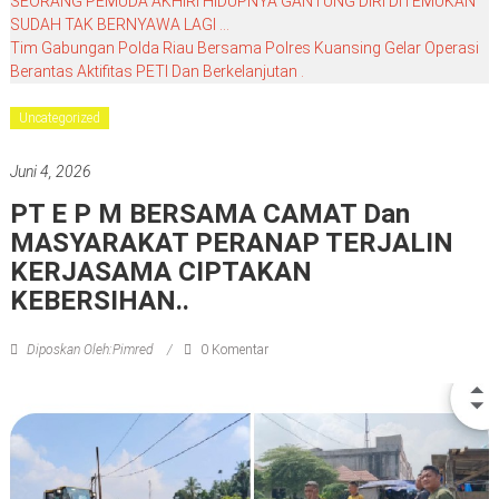
SEORANG PEMUDA AKHIRI HIDUPNYA GANTUNG DIRI DITEMUKAN
SUDAH TAK BERNYAWA LAGI …
Tim Gabungan Polda Riau Bersama Polres Kuansing Gelar Operasi
Berantas Aktifitas PETI Dan Berkelanjutan .
Uncategorized
Juni 4, 2026
PT E P M BERSAMA CAMAT Dan
MASYARAKAT PERANAP TERJALIN
KERJASAMA CIPTAKAN
KEBERSIHAN..
Diposkan Oleh:Pimred
0 Komentar