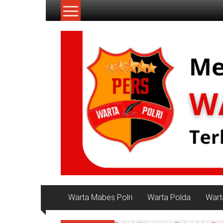
Lompat
ke
konten
NKRI
My
WordPress
Blog
Warta Mabes Polri
Warta Polda
Wart