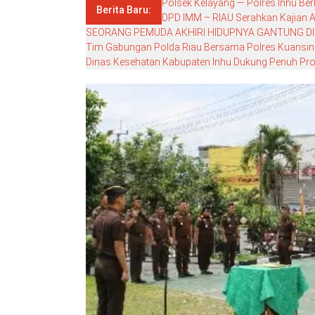
Polsek Kelayang — Polres Inhu Ber
Berita Baru:
DPD IMM – RIAU Serahkan Kajian Ak
SEORANG PEMUDA AKHIRI HIDUPNYA GANTUNG DI
Tim Gabungan Polda Riau Bersama Polres Kuansing G
Dinas Kesehatan Kabupaten Inhu Dukung Penuh Pro