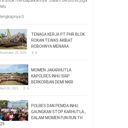
ra untuk mendapatkannya . Dalam berbisnis juga
lalu
lengkapnya
TENAGA KERJA PT PHR BLOK
ROKAN TEWAS AKIBAT
ROBOHNYA MENARA
November 25, 2025
0
MOMEN JAKARHUTLA
KAPOLRES INHU SIAP
BERKORBAN DEMI NKRI
April 26, 2025
0
POLRES DAN PEMDA INHU
GAUNGKAN STOP KARHUTLA ,
DALAM MOMEN FUN RUN TH
25