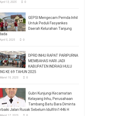
April 13, 2025
0
GEPSI Mengecam Pemda Inhil
Untuk Peduli Fasyankes
Daerah Kelurahan Tanjung
dada
April 5, 2025
0
DPRD INHU RAPAT PARIPURNA
MEMBAHAS HARI JADI
KABUPATEN INDRAGI HULU
NG KE 69 TAHUN 2025
Maret 19, 2025
0
Gubri Kunjungi Kecamatan
Kelayang Inhu, Perusahaan
Tambang Batu Bara Diminta
rbaiki Jalan Rusak Sebelum Idulfitri1446 H
Maret 17, 2025
0