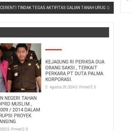
K CERENTI TINDAK TEGAS AKTIFITAS GALIAN TANAH URUG
KEJAGUNG RI PERIKSA DUA
ORANG SAKSI , TERKAIT
PERKARA PT DUTA PALMA
KORPORASI.
Agustus 29, 2024
Pimred
0
N NEGERI TAHAN
PRD MUSLIM ,
009 / 2014 DALAM
RUPSI PROYEK
ANSING.
 2025
Pimred
0