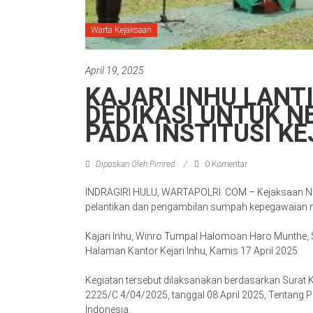
Warta Kejaksaan
April 19, 2025
KAJARI INHU LANT
DEDIKASI UNTUK 
PADA INSTITUSI K
Diposkan Oleh:Pimred
0 Komentar
INDRAGIRI HULU, WARTAPOLRI. COM – Kejaksaan Neger
pelantikan dan pengambilan sumpah kepegawaian neg
Kajari Inhu, Winro Tumpal Halomoan Haro Munthe, S
Halaman Kantor Kejari Inhu, Kamis 17 April 2025.
Kegiatan tersebut dilaksanakan berdasarkan Surat 
2225/C.4/04/2025, tanggal 08 April 2025, Tentang 
Indonesia.