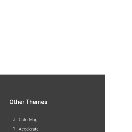
Other Themes
ColorMag
Accelerate