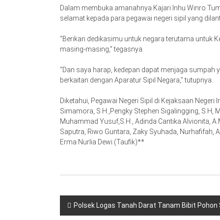
Dalam membuka amanahnya Kajari Inhu Winro Tump
selamat kepada para pegawai negeri sipil yang dilant
“Berikan dedikasimu untuk negara terutama untuk K
masing-masing,” tegasnya.
“Dan saya harap, kedepan dapat menjaga sumpah ya
berkaitan dengan Aparatur Sipil Negara,” tutupnya.
Diketahui, Pegawai Negeri Sipil di Kejaksaan Negeri
Simamora, S.H.,Pengky Stephen Sigalingging, S.H, M.
Muhammad Yusuf,S.H., Adinda Cantika Alvionita, A.Md
Saputra, Riwo Guntara, Zaky Syuhada, Nurhafifah, Az
Erma Nurlia Dewi.(Taufik)**
Navigasi
Polsek Logas Tanah Darat Tanam Bibit Pohon 