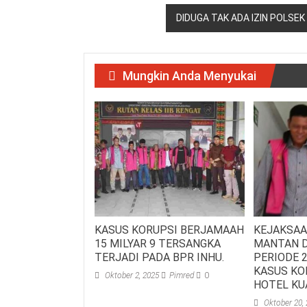
pos
DIDUGA TAK ADA IZIN POLSE
Mungkin Anda Menyukai
KASUS KORUPSI BERJAMAAH
KEJAKSAA
15 MILYAR 9 TERSANGKA
MANTAN D
TERJADI PADA BPR INHU.
PERIODE 2
KASUS KO
Oktober 2, 2025
Pimred
0
HOTEL KU
Oktober 20,