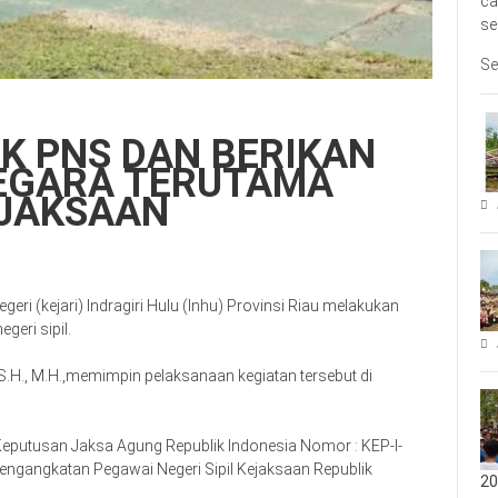
ca
se
Se
IK PNS DAN BERIKAN
NEGARA TERUTAMA
EJAKSAAN
i (kejari) Indragiri Hulu (Inhu) Provinsi Riau melakukan
eri sipil.
.H., M.H.,memimpin pelaksanaan kegiatan tersebut di
Keputusan Jaksa Agung Republik Indonesia Nomor : KEP-I-
Pengangkatan Pegawai Negeri Sipil Kejaksaan Republik
20