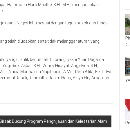
al Halomoan Haro Munthe, S.H., M.H., mengucapkan
ik.
ejaksaan Negeri Inhu sesuai dengan tugas pokok dan fungsi
Pi
ng telah diucapkan serta tidak melanggar aturan yang
 Inhu yang dilantik berjumlah 16 orang, yakni Yuan Dagama
 Yogi Riski Akbar, S.H., Vonny Hidayah Angjelyna, S.H,
.T,Nadia Marthalena Napitupulu, A.Md., Relia Bilita, Feldi Dwi
eramal Rasuli, Rahmattul Rahim Haris, Alsya Elry Aulia, dan
YA
Sirsak Dukung Program Penghijauan dan Kelestarian Alam
Pe