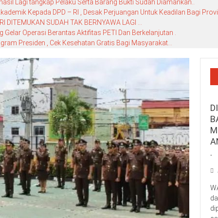
hasil Lagi tangkap Pelaku Serta Barang Bukti Sudah Diamankan..
ademik Kepada DPD – RI , Desak Perjuangan Untuk Keadilan Bagi Provin
RI DITEMUKAN SUDAH TAK BERNYAWA LAGI …
elar Operasi Berantas Aktifitas PETI Dan Berkelanjutan .
gram Presiden , Cek Kesehatan Gratis Bagi Masyarakat…
D
B
M
A
.
WA
da
di