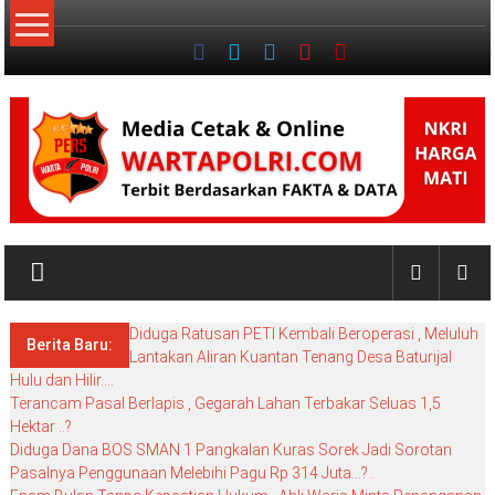
Lompat
ke
konten
NKRI
My
WordPress
Diduga Ratusan PETI Kembali Beroperasi , Meluluh
Blog
Berita Baru:
Lantakan Aliran Kuantan Tenang Desa Baturijal
Hulu dan Hilir….
Terancam Pasal Berlapis , Gegarah Lahan Terbakar Seluas 1,5
Hektar ..?
Diduga Dana BOS SMAN 1 Pangkalan Kuras Sorek Jadi Sorotan
Pasalnya Penggunaan Melebihi Pagu Rp 314 Juta…?..