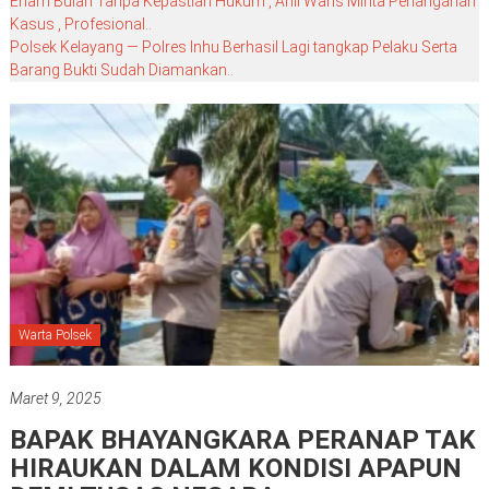
Enam Bulan Tanpa Kepastian Hukum , Ahli Waris Minta Penanganan
Kasus , Profesional..
Polsek Kelayang — Polres Inhu Berhasil Lagi tangkap Pelaku Serta
Barang Bukti Sudah Diamankan..
Warta Polsek
Maret 9, 2025
BAPAK BHAYANGKARA PERANAP TAK
HIRAUKAN DALAM KONDISI APAPUN